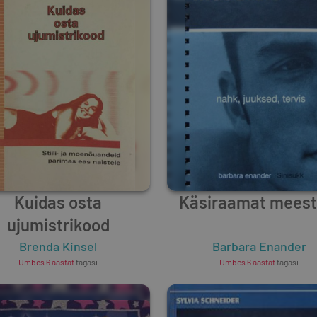
Kuidas osta
Käsiraamat meest
ujumistrikood
Brenda Kinsel
Barbara Enander
Umbes 6 aastat
tagasi
Umbes 6 aastat
tagasi