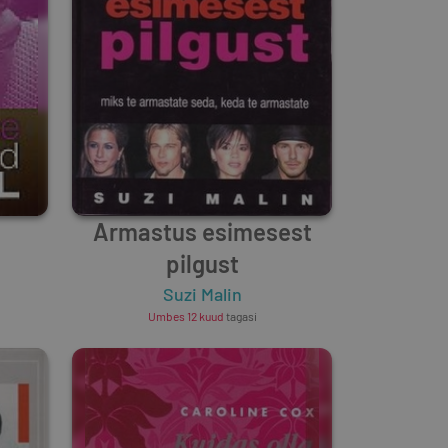
Armastus esimesest
pilgust
Suzi Malin
Umbes 12 kuud
tagasi