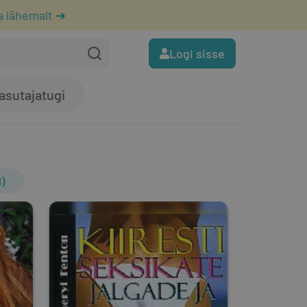
a lähemalt ➔
Logi sisse
asutajatugi
)