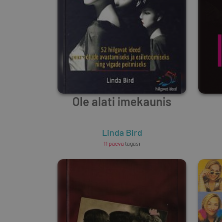
Ole alati imekaunis
Linda Bird
11 päeva
tagasi