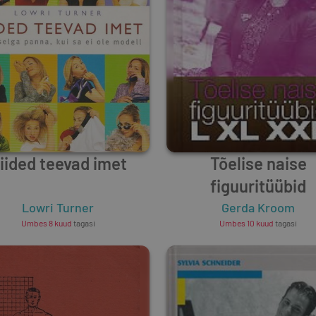
iided teevad imet
Tõelise naise
figuuritüübid
Lowri Turner
Gerda Kroom
Umbes 8 kuud
tagasi
Umbes 10 kuud
tagasi