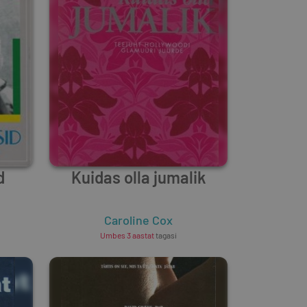
d
Kuidas olla jumalik
Caroline Cox
Umbes 3 aastat
tagasi