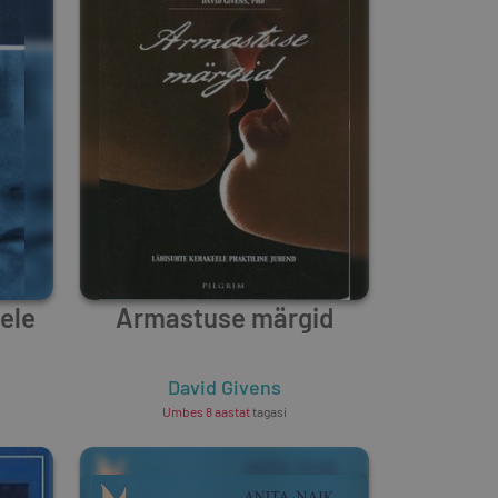
ele
Armastuse märgid
David Givens
Umbes 8 aastat
tagasi