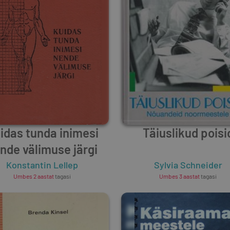
idas tunda inimesi
Täiuslikud poisi
nde välimuse järgi
Konstantin Lellep
Sylvia Schneider
Umbes 2 aastat
tagasi
Umbes 3 aastat
tagasi