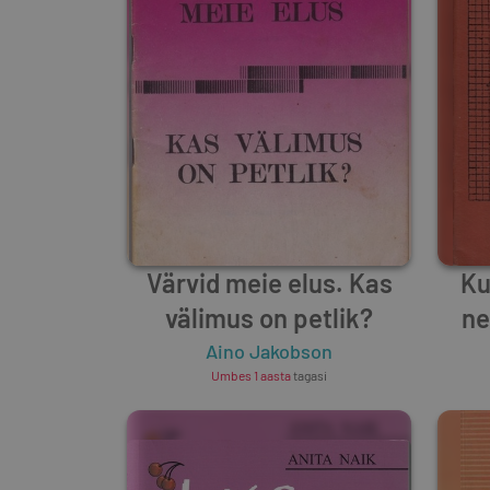
Värvid meie elus. Kas
Ku
välimus on petlik?
ne
Aino Jakobson
Umbes 1 aasta
tagasi