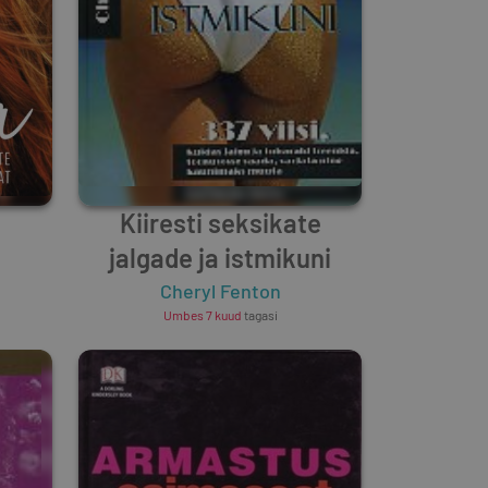
Kiiresti seksikate
jalgade ja istmikuni
Cheryl Fenton
Umbes 7 kuud
tagasi