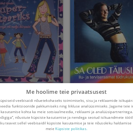
Me hoolime teie privaatsusest
Kuidas saada
Sa oled täiuslik
psiseid veebisaidi nõuetekohaseks toimimiseks, sisu ja reklaamide isikupä
rstaariks 7 päevaga
meedia funktsioonide pakkumiseks ning liikluse analüüsimiseks. Jagame teie i
õi veelgi kiiremini
Lesley Rees
Sylvia Schneider
 kasutamise kohta ka meie sotsiaalmeedia, reklaami ja analüüsipartneritega
kõigiga“, nõustute küpsiste kasutamise ja nendega seotud isikuandmete tööt
Umbes 9 aastat
tagasi
Umbes 10 aastat
tagasi
kku teavet sellel veebisaidil küpsiste kasutamise ja teie nõusoleku haldamise 
meie
Küpsiste poliitikas.