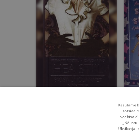
Hea stiil
Kasutame kü
supe
sotsiaal
v
Claudia Piras
,
Bernhard Roetzel
veebisaidi
„Nõustu 
Umbes 9 aastat
tagasi
Üksikasjali