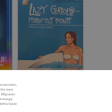
Piiga iluraamat
rastamiseks,
nfot meie
Anita Naik
. Klõpsates
lemisega.
Umbes 10 aastat
tagasi
kohta leiate