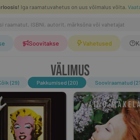
rloosis!
Iga raamatuvahetus on uus võimalus võita.
Vaat
se
Soovitakse
Vahetused
K
VÄLIMUS
Kõik (29)
Pakkumised (20)
Sooviraamatud (21