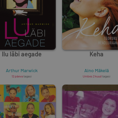
Ilu läbi aegade
Keha
Arthur Marwick
Aino Mäkelä
12 päeva
tagasi
Umbes 2 kuud
tagasi