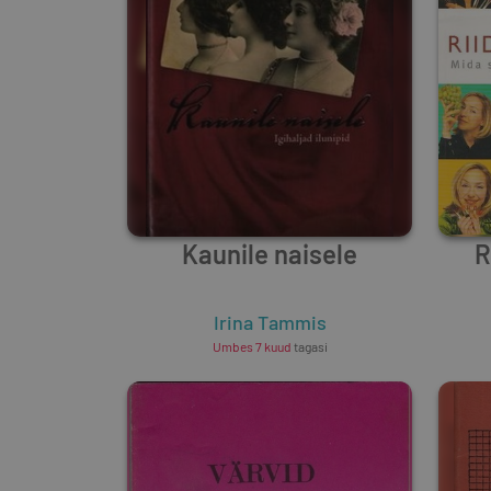
Kaunile naisele
R
Irina Tammis
Umbes 7 kuud
tagasi