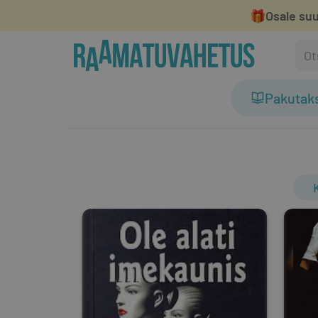
🎁
Osale suu
Pakutak