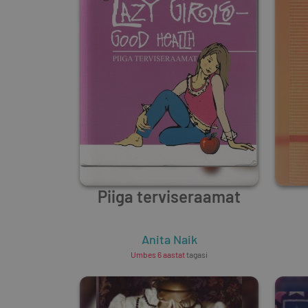
Piiga terviseraamat
Anita Naik
Umbes 6 aastat
tagasi