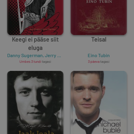
Keegi ei pääse siit
Teisal
eluga
Danny Sugerman
,
Jerry Hopkins
Eino Tubin
Umbes 3 tundi
tagasi
3 päeva
tagasi