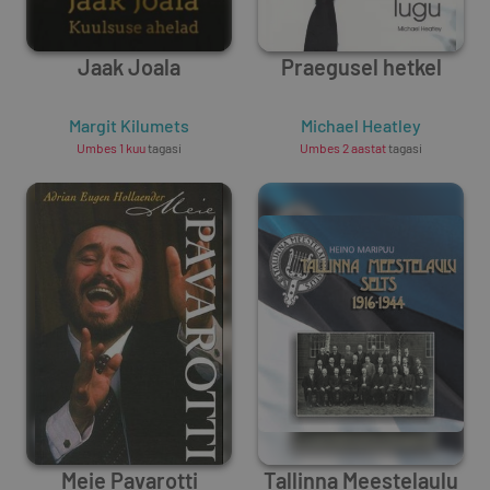
Jaak Joala
Praegusel hetkel
Margit Kilumets
Michael Heatley
Umbes 1 kuu
tagasi
Umbes 2 aastat
tagasi
Meie Pavarotti
Tallinna Meestelaulu