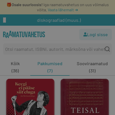
🎁
Osale suurloosis!
Iga raamatuvahetus on uus võimalus
võita.
Vaata lähemalt ➔
diskograafiad (muus.)
Logi sisse
Kõik
Pakkumised
Sooviraamatud
(36)
(7)
(31)