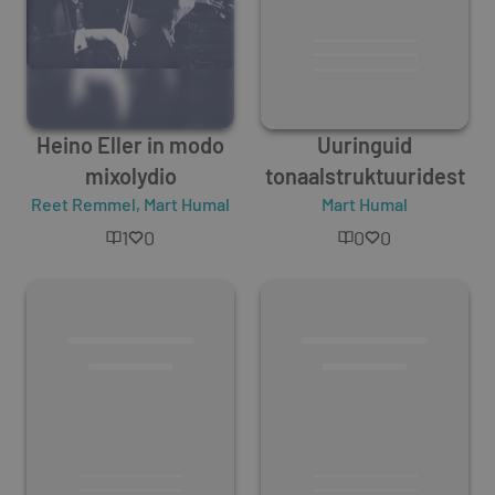
Heino Eller in modo
Uuringuid
mixolydio
tonaalstruktuuridest
Reet Remmel
,
Mart Humal
Mart Humal
1
0
0
0