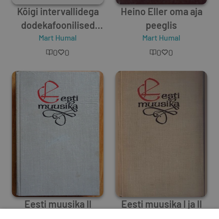
Kõigi intervallidega
Heino Eller oma aja
dodekafoonilised
peeglis
seeriad ja nende
Mart Humal
Mart Humal
teisendused. All-
0
0
0
0
interval twelve-tone
rows and their
transformations.
Appendices 2-4
Eesti muusika II
Eesti muusika I ja II
köide