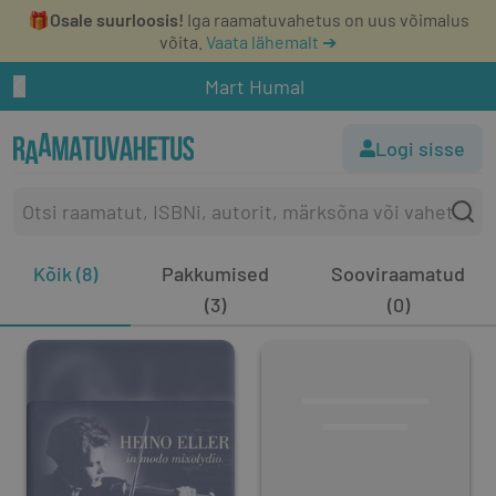
🎁
Osale suurloosis!
Iga raamatuvahetus on uus võimalus
võita.
Vaata lähemalt ➔
Mart Humal
Logi sisse
Kõik (8)
Pakkumised
Sooviraamatud
(3)
(0)