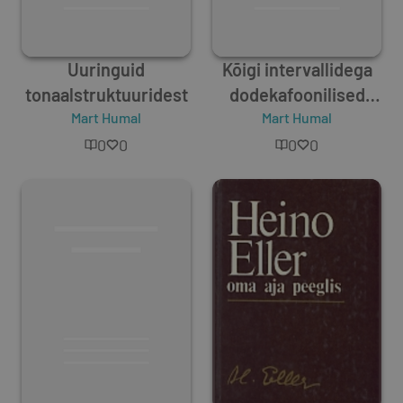
Uuringuid
Kõigi intervallidega
tonaalstruktuuridest
dodekafoonilised
Mart Humal
seeriad ja nende
Mart Humal
teisendused = All-
0
0
0
0
interval twelve-tone
rows and their
transformations