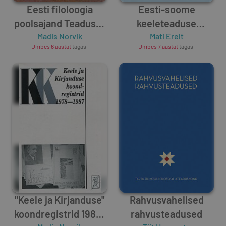
Eesti filoloogia
Eesti-soome
poolsajand Teaduste
keeleteaduse
Akadeemias
Madis Norvik
sõnastik
Mati Erelt
Umbes 6 aastat
tagasi
Umbes 7 aastat
tagasi
"Keele ja Kirjanduse"
Rahvusvahelised
koondregistrid 1988-
rahvusteadused