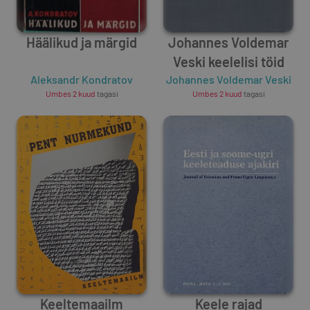
Häälikud ja märgid
Johannes Voldemar
Veski keelelisi töid
Aleksandr Kondratov
Johannes Voldemar Veski
Umbes 2 kuud
tagasi
Umbes 2 kuud
tagasi
Keeltemaailm
Keele rajad