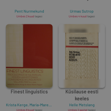
Pent Nurmekund
Urmas Sutrop
Umbes 2 kuud
tagasi
Umbes 4 kuud
tagasi
Finest linguistics
Küsilause eesti
keeles
Krista Kerge
,
Maria-Maren Sepper
Helle Metslang
Umbes 8 kuud
tagasi
Umbes 2 aastat
tagasi