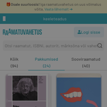
🎁
Osale suurloosis!
Iga raamatuvahetus on uus võimalus
võita.
Vaata lähemalt ➔
keeleteadus
Logi sisse
Kõik
Pakkumised
Sooviraamatud
(94)
(24)
(40)