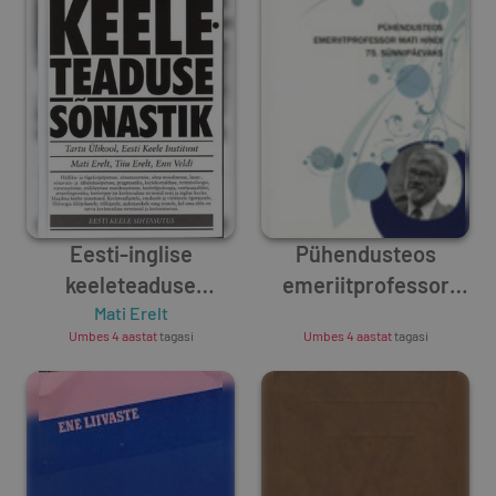
Eesti-inglise
Pühendusteos
keeleteaduse
emeriitprofessor
sõnastik
Mati Erelt
Unknown Author
Mati Hindi 75.
Umbes 4 aastat
tagasi
Umbes 4 aastat
tagasi
sünnipäevaks