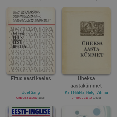
Eitus eesti keeles
Üheksa
aastakümmet
Joel Sang
Karl Mihkla
,
Helgi Vihma
Umbes 2 aastat
tagasi
Umbes 2 aastat
tagasi