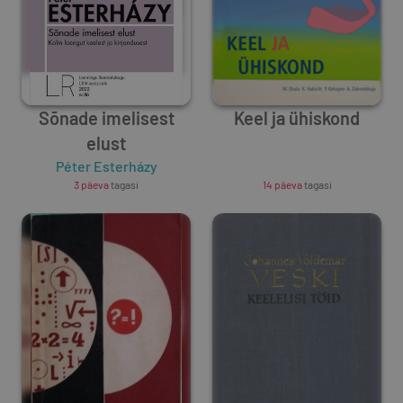
Sõnade imelisest
Keel ja ühiskond
elust
Péter Esterházy
Unknown Author
3 päeva
tagasi
14 päeva
tagasi