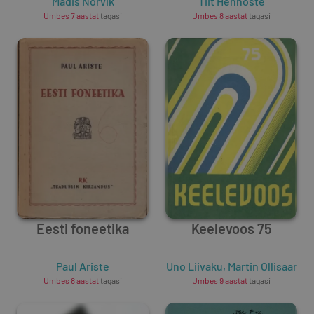
Madis Norvik
1997
Tiit Hennoste
Umbes 7 aastat
tagasi
Umbes 8 aastat
tagasi
Eesti foneetika
Keelevoos 75
Paul Ariste
Uno Liivaku
,
Martin Ollisaar
Umbes 8 aastat
tagasi
Umbes 9 aastat
tagasi