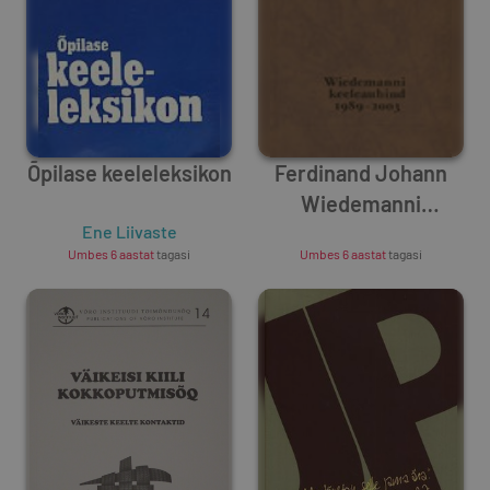
Õpilase keeleleksikon
Ferdinand Johann
Wiedemanni
Ene Liivaste
keeleauhind 1989-
Unknown Author
Umbes 6 aastat
tagasi
Umbes 6 aastat
tagasi
2003