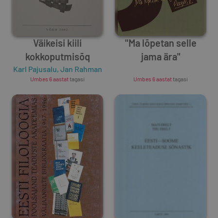
Väikeisi kiili
"Ma lõpetan selle
kokkoputmisõq
jama ära"
Karl Pajusalu
,
Jan Rahman
Unknown Author
Umbes 6 aastat
tagasi
Umbes 6 aastat
tagasi