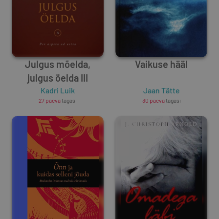
Julgus mõelda,
Vaikuse hääl
julgus öelda III
Kadri Luik
Jaan Tätte
27 päeva
tagasi
30 päeva
tagasi