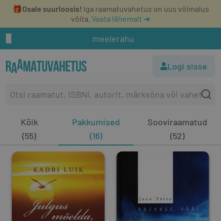
🎁
Osale suurloosis!
Iga raamatuvahetus on uus võimalus
võita.
Vaata lähemalt ➔
meelerahu
Logi sisse
Kõik
Pakkumised
Sooviraamatud
(55)
(16)
(52)