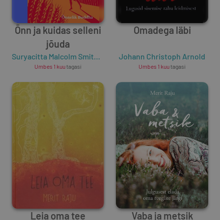
Õnn ja kuidas selleni
Omadega läbi
jõuda
Suryacitta Malcolm Smith
,
Õnnelik Buddha
Johann Christoph Arnold
Umbes 1 kuu
tagasi
Umbes 1 kuu
tagasi
Leia oma tee
Vaba ja metsik