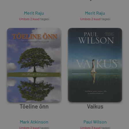
Merit Raju
Merit Raju
Umbes 2 kuud
tagasi
Umbes 2 kuud
tagasi
Tõeline õnn
Vaikus
Mark Atkinson
Paul Wilson
Umbes 2 kuud
tagasi
Umbes 3 kuud
tagasi