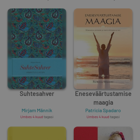
Suhtesahver
Eneseväärtustamise
maagia
Mirjam Männik
Patricia Spadaro
Umbes 4 kuud
tagasi
Umbes 4 kuud
tagasi