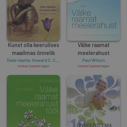
Kunst olla keerulises
Väike raamat
maailmas õnnelik
meelerahust
Dalai-laama
,
Howard C. Cutler
Paul Wilson
Umbes 2 aastat
tagasi
Umbes 5 aastat
tagasi