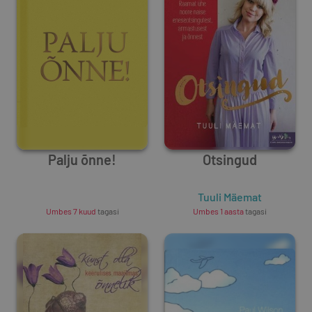
Palju õnne!
Otsingud
Unknown Author
Tuuli Mäemat
Umbes 7 kuud
tagasi
Umbes 1 aasta
tagasi