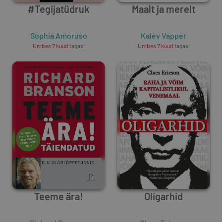
#Tegijatüdruk
Maalt ja merelt
Sophia Amoruso
Kalev Vapper
Umbes 7 kuud
tagasi
Umbes 7 kuud
tagasi
Teeme ära!
Oligarhid