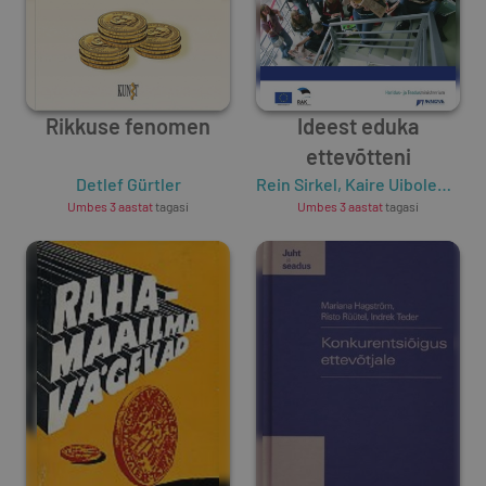
Rikkuse fenomen
Ideest eduka
ettevõtteni
Detlef Gürtler
Rein Sirkel
,
Kaire Uiboleht
,
Mon
Umbes 3 aastat
tagasi
Umbes 3 aastat
tagasi