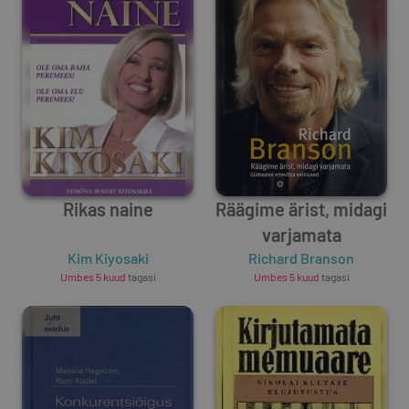
Rikas naine
Räägime ärist, midagi
varjamata
Kim Kiyosaki
Richard Branson
Umbes 5 kuud
tagasi
Umbes 5 kuud
tagasi