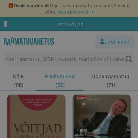
🎁
Osale suurloosis!
Iga raamatuvahetus on uus võimalus
võita.
Vaata lähemalt ➔
ettevõtjad
Logi sisse
Kõik
Pakkumised
Sooviraamatud
(116)
(53)
(71)