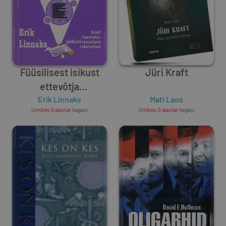
Füüsilisest isikust
Jüri Kraft
ettevõtja
raamatupidamine
Erik Linnaks
Mati Laos
Umbes 5 aastat
tagasi
Umbes 5 aastat
tagasi