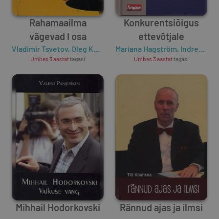
Rahamaailma
Konkurentsiõigus
vägevad I osa
ettevõtjale
Vladimir Tsvetov
,
Oleg Konstantinov
Mariana Hagström
,
Gennadi Deinitšenko
,
Indrek Teder
,
J
Umbes 3 aastat
tagasi
Umbes 3 aastat
tagasi
Mihhail Hodorkovski
Rännud ajas ja ilmsi