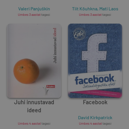
Valeri Panjuškin
Tiit Kõuhkna
,
Mati Laos
Umbes 3 aastat
tagasi
Umbes 3 aastat
tagasi
Juhi innustavad
Facebook
ideed
Unknown Author
David Kirkpatrick
Umbes 4 aastat
tagasi
Umbes 4 aastat
tagasi