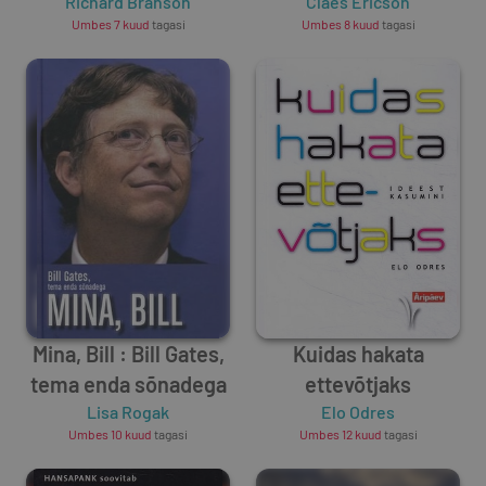
Richard Branson
Claes Ericson
Umbes 7 kuud
tagasi
Umbes 8 kuud
tagasi
Mina, Bill : Bill Gates,
Kuidas hakata
tema enda sõnadega
ettevõtjaks
Lisa Rogak
Elo Odres
Umbes 10 kuud
tagasi
Umbes 12 kuud
tagasi