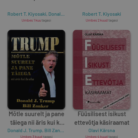
Robert T. Kiyosaki
,
Donald J. Trump
Robert T. Kiyosaki
Umbes 1 kuu
tagasi
Umbes 2 kuud
tagasi
Mõtle suurelt ja pane
Füüsilisest isikust
täiega nii äris kui ka
ettevõtja käsiraamat
Donald J. Trump
elus
,
Bill Zanker
Olavi Kärsna
Umbes 3 kuud
tagasi
Umbes 4 kuud
tagasi