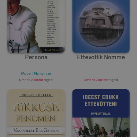
Persona
Ettevõtlik Nõmme
Pavel Makarov
Unknown Author
Umbes 2 aastat
tagasi
Umbes 2 aastat
tagasi