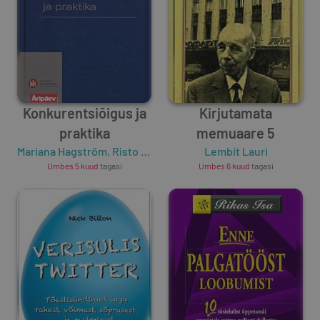
Konkurentsiõigus ja
Kirjutamata
praktika
memuaare 5
Mariana Hagström
,
Risto Rüütel
Lembit Lauri
Umbes 5 kuud
tagasi
Umbes 6 kuud
tagasi