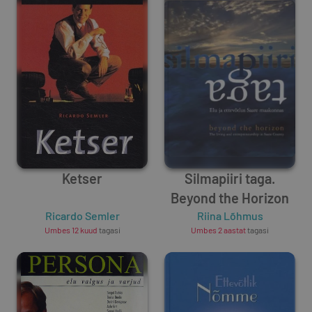
Ketser
Silmapiiri taga.
Beyond the Horizon
Ricardo Semler
Riina Lõhmus
Umbes 12 kuud
tagasi
Umbes 2 aastat
tagasi