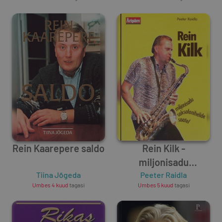
Rein Kaarepere saldo
Rein Kilk -
miljonisadu
Tiina Jõgeda
saksofonihelide
Peeter Raidla
Umbes 4 kuud
tagasi
Umbes 5 kuud
tagasi
saatel