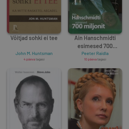
Võitjad sohki ei tee
Ain Hanschmidti
esimesed 700
John M. Huntsman
Peeter Raidla
miljonit
4 päeva
tagasi
10 päeva
tagasi