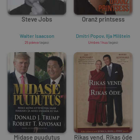
Steve Jobs
Oranž printsess
Walter Isaacson
Dmitri Popov
,
Ilja Milštein
25 päeva
tagasi
Umbes 1 kuu
tagasi
Midase puudutus
Rikas vend. Rikas õde