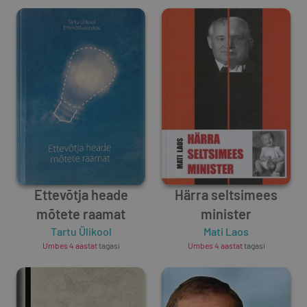
Ettevõtja heade
Härra seltsimees
mõtete raamat
minister
Tartu Ülikool
Mati Laos
Umbes 4 aastat
tagasi
Umbes 4 aastat
tagasi