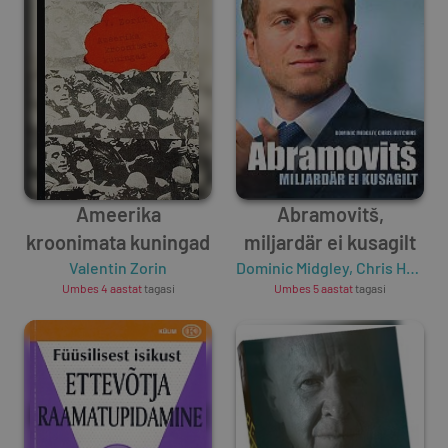
Ameerika
Abramovitš,
kroonimata kuningad
miljardär ei kusagilt
Valentin Zorin
Dominic Midgley
,
Chris Hutchins
Umbes 4 aastat
tagasi
Umbes 5 aastat
tagasi