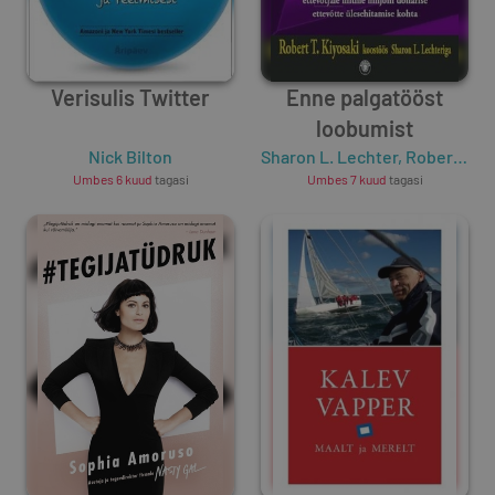
Verisulis Twitter
Enne palgatööst
loobumist
Nick Bilton
Sharon L. Lechter
,
Robert T. Kiyosaki
Umbes 6 kuud
tagasi
Umbes 7 kuud
tagasi