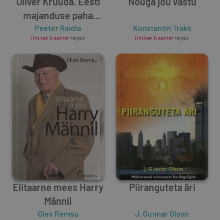
Oliver Kruuda. Eesti
Nõuga jõu vastu
majanduse paha
Peeter Raidla
poiss.
Konstantin Traks
Umbes 6 aastat
tagasi
Umbes 6 aastat
tagasi
Elitaarne mees Harry
Piiranguteta äri
Männil
Olev Remsu
J. Gunnar Olson