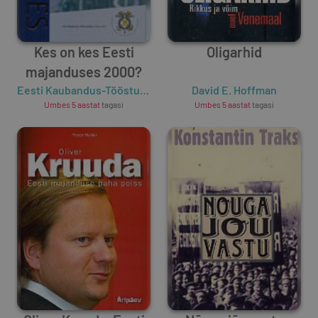
Kes on kes Eesti
Oligarhid
majanduses 2000?
Eesti Kaubandus-Tööstuskoda
David E. Hoffman
Umbes 5 aastat
tagasi
Umbes 5 aastat
tagasi