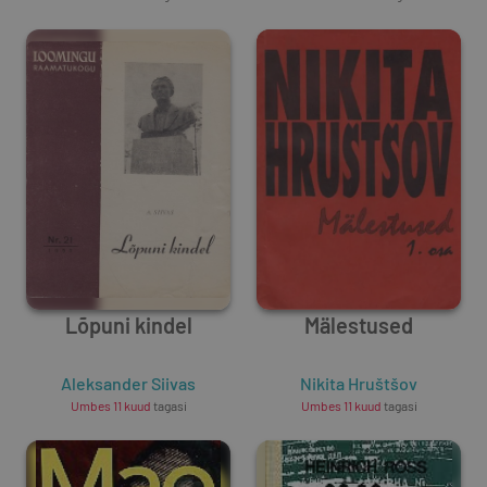
Lõpuni kindel
Mälestused
Aleksander Siivas
Nikita Hruštšov
Umbes 11 kuud
tagasi
Umbes 11 kuud
tagasi