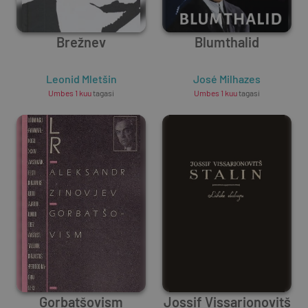
Brežnev
Blumthalid
Leonid Mletšin
José Milhazes
Umbes 1 kuu
tagasi
Umbes 1 kuu
tagasi
Gorbatšovism
Jossif Vissarionovitš