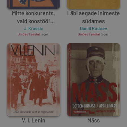
Mitte konkurents,
Läbi aegade inimeste
vaid koostöö!
südames
Kommunistid ja uus
J. Krassin
Daniil Rudnev
Umbes 7 aastat
tagasi
Umbes 7 aastat
tagasi
sotsiaalliikumistes
V. I. Lenin
Mäss