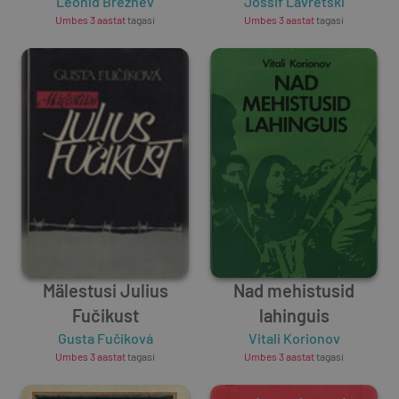
Leonid Brežnev
Jossif Lavretski
Umbes 3 aastat
tagasi
Umbes 3 aastat
tagasi
Mälestusi Julius
Nad mehistusid
Fučikust
lahinguis
Gusta Fučiková
Vitali Korionov
Umbes 3 aastat
tagasi
Umbes 3 aastat
tagasi