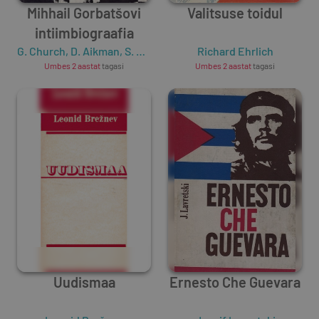
Mihhail Gorbatšovi
Valitsuse toidul
intiimbiograafia
G. Church
,
D. Aikman
,
S. Donnelly
Richard Ehrlich
Umbes 2 aastat
tagasi
Umbes 2 aastat
tagasi
Uudismaa
Ernesto Che Guevara