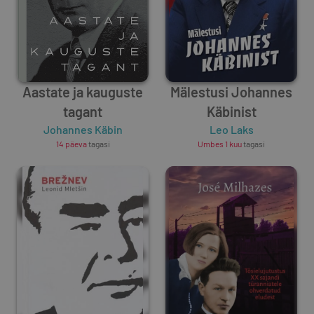
Aastate ja kauguste
Mälestusi Johannes
tagant
Käbinist
Johannes Käbin
Leo Laks
14 päeva
tagasi
Umbes 1 kuu
tagasi