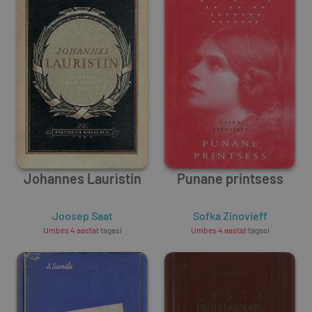
Johannes Lauristin
Punane printsess
Joosep Saat
Sofka Zinovieff
Umbes 4 aastat
tagasi
Umbes 4 aastat
tagasi