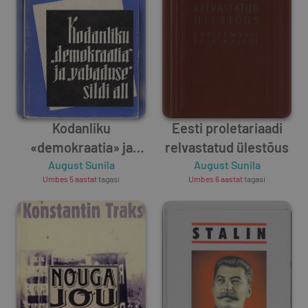
Kodanliku
Eesti proletariaadi
«demokraatia» ja
relvastatud ülestõus
«vabaduse» sildi all
August Sunila
August Sunila
Umbes 5 aastat
tagasi
Umbes 6 aastat
tagasi