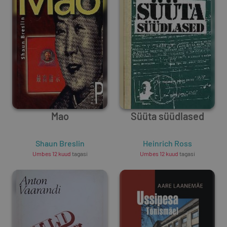
Mao
Süüta süüdlased
Shaun Breslin
Heinrich Ross
Umbes 12 kuud
tagasi
Umbes 12 kuud
tagasi