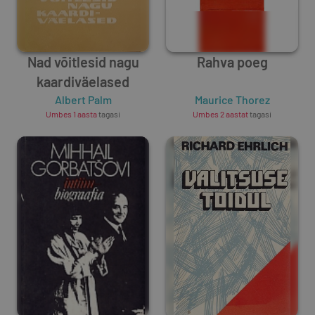
Nad võitlesid nagu
Rahva poeg
kaardiväelased
Albert Palm
Maurice Thorez
Umbes 1 aasta
tagasi
Umbes 2 aastat
tagasi