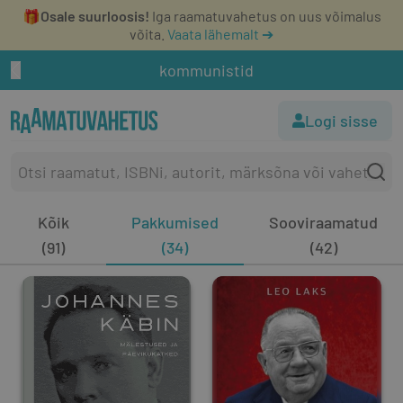
🎁
Osale suurloosis!
Iga raamatuvahetus on uus võimalus
võita.
Vaata lähemalt ➔
kommunistid
Logi sisse
Kõik
Pakkumised
Sooviraamatud
(91)
(34)
(42)