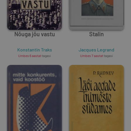
Nõuga jõu vastu
Stalin
Konstantin Traks
Jacques Legrand
Umbes 6 aastat
tagasi
Umbes 7 aastat
tagasi