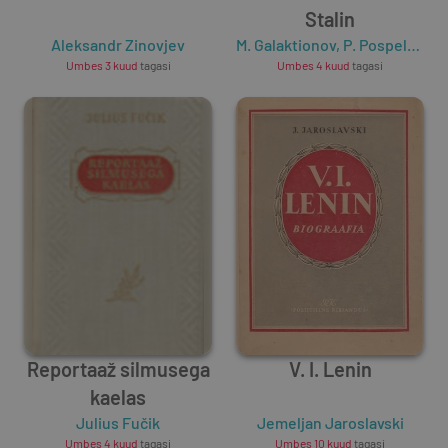
Stalin
Aleksandr Zinovjev
M. Galaktionov
,
P. Pospelov
,
V.
Umbes 3 kuud
tagasi
Umbes 4 kuud
tagasi
Reportaaž silmusega
V. I. Lenin
kaelas
Julius Fučik
Jemeljan Jaroslavski
Umbes 4 kuud
tagasi
Umbes 10 kuud
tagasi