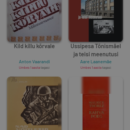
Kild killu kõrvale
Ussipesa Tõnismäel
ja teisi meenutusi
Anton Vaarandi
Aare Laanemäe
Umbes 1 aasta
tagasi
Umbes 1 aasta
tagasi