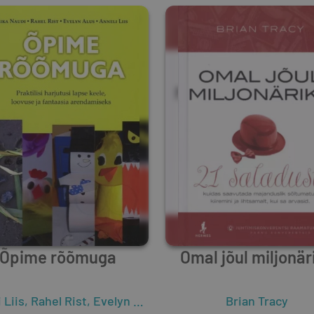
Õpime rõõmuga
Omal jõul miljonär
 Liis
,
Rahel Rist
,
Evelyn Alus
,
Erika Naudi
Brian Tracy