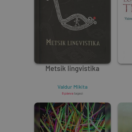
Metsik lingvistika
Valdur Mikita
8 päeva
tagasi