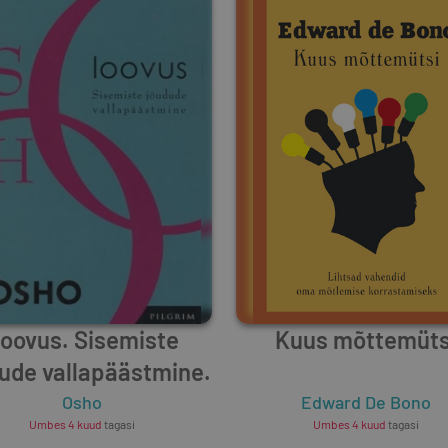
oovus. Sisemiste
Kuus mõttemüts
ude vallapäästmine.
Osho
Edward De Bono
Umbes 4 kuud
tagasi
Umbes 4 kuud
tagasi