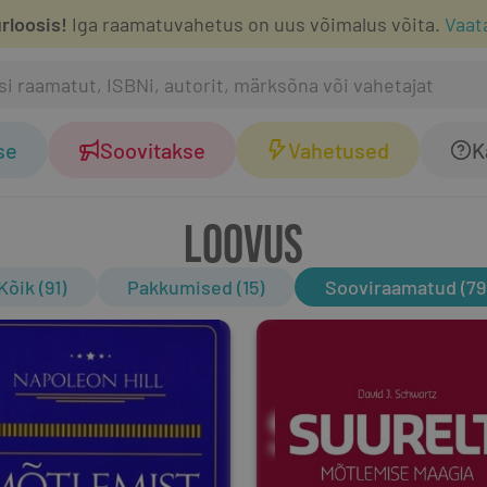
rloosis!
Iga raamatuvahetus on uus võimalus võita.
Vaat
se
Soovitakse
Vahetused
K
LOOVUS
Kõik (91)
Pakkumised (15)
Sooviraamatud (79