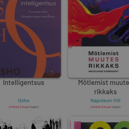
Intelligentsus
Mõtlemist muut
rikkaks
Osho
Napoleon Hill
Umbes 5 kuud
tagasi
Umbes 9 kuud
tagasi