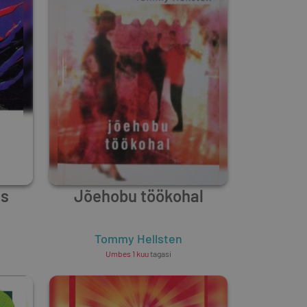
es
Jõehobu töökohal
Tommy Hellsten
Umbes 1 kuu
tagasi