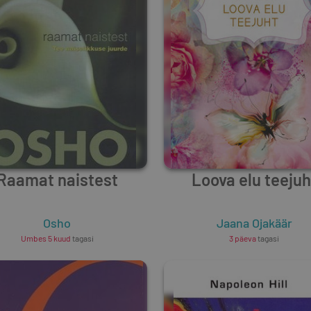
Raamat naistest
Loova elu teejuh
Osho
Jaana Ojakäär
Umbes 5 kuud
tagasi
3 päeva
tagasi