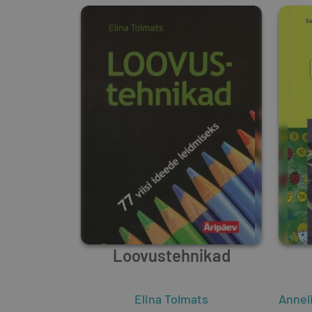
Loovustehnikad
Elina Tolmats
Anneli