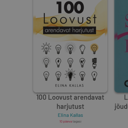
100 Loovust arendavat
L
harjutust
jõud
Elina Kallas
10 päeva
tagasi