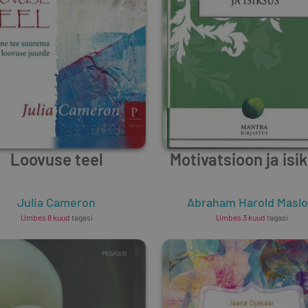
Loovuse teel
Motivatsioon ja isi
Julia Cameron
Abraham Harold Masl
Umbes 8 kuud
tagasi
Umbes 3 kuud
tagasi