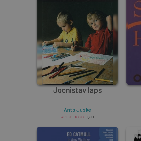
Joonistav laps
Ants Juske
Umbes 1 aasta
tagasi