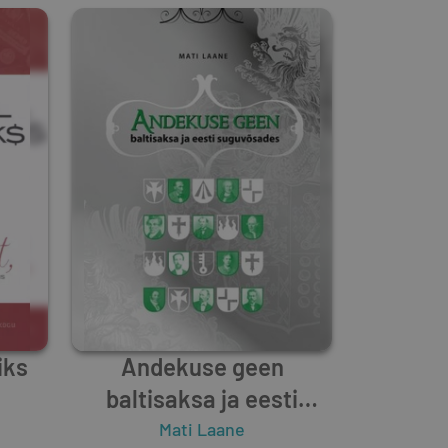
iks
Andekuse geen
baltisaksa ja eesti
suguvõsades
Mati Laane