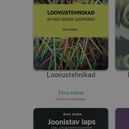
Loovustehnikad
Elina Kallas
Umbes 4 kuud
tagasi