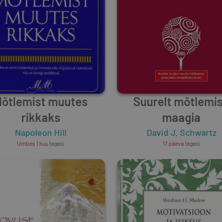
õtlemist muutes
Suurelt mõtlemi
rikkaks
maagia
Napoleon Hill
David J. Schwartz
Umbes 1 kuu
tagasi
17 päeva
tagasi