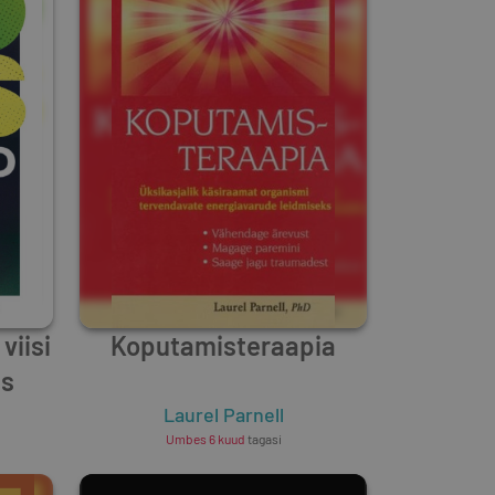
viisi
Koputamisteraapia
ks
Laurel Parnell
Umbes 6 kuud
tagasi