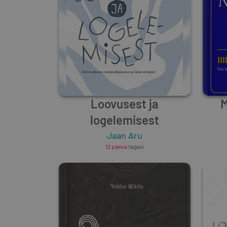
Loovusest ja
M
logelemisest
Jaan Aru
12 päeva
tagasi