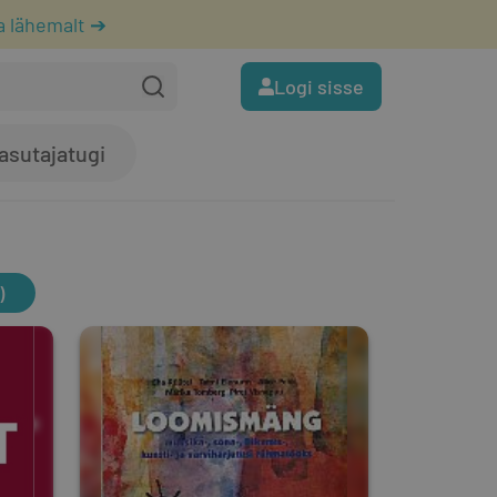
a lähemalt ➔
Logi sisse
asutajatugi
)