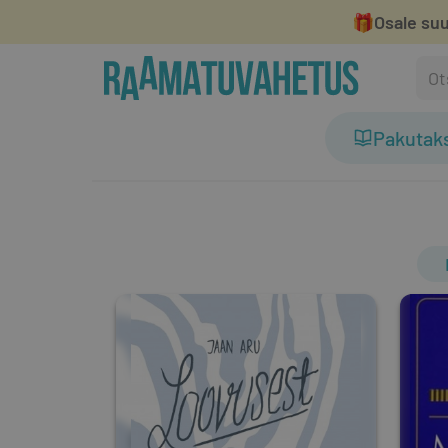
🎁
Osale suu
Pakutak