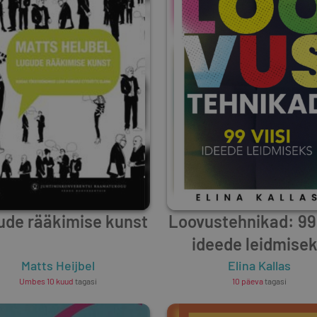
ude rääkimise kunst
Loovustehnikad: 99 
ideede leidmise
Matts Heijbel
Elina Kallas
Umbes 10 kuud
tagasi
10 päeva
tagasi