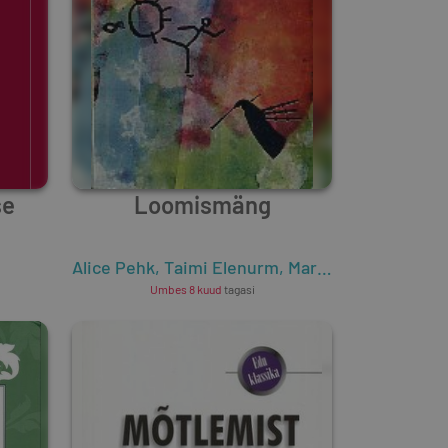
se
Loomismäng
Alice Pehk
,
Taimi Elenurm
,
Marika Tomberg
,
Eh
Umbes 8 kuud
tagasi