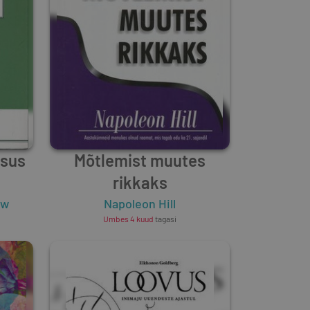
ksus
Mõtlemist muutes
rikkaks
ow
Napoleon Hill
Umbes 4 kuud
tagasi