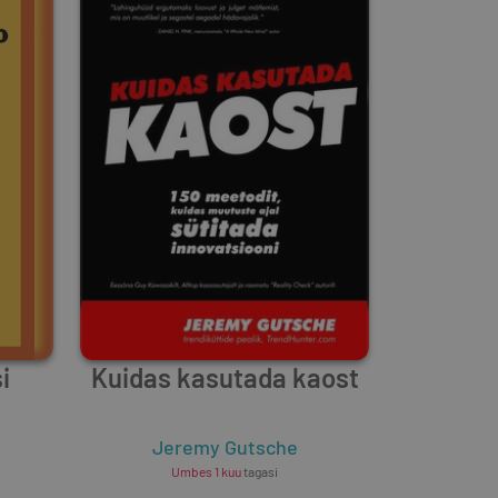
i
Kuidas kasutada kaost
Jeremy Gutsche
Umbes 1 kuu
tagasi