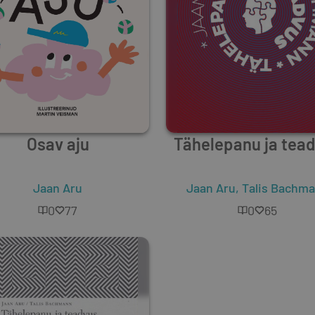
Osav aju
Tähelepanu ja tea
Jaan Aru
Jaan Aru
,
Talis Bachm
0
77
0
65