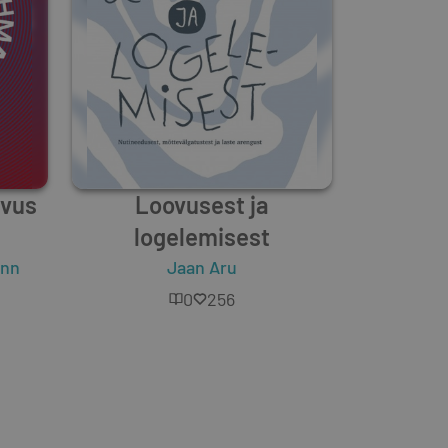
dvus
Loovusest ja
logelemisest
ann
Jaan Aru
0
256