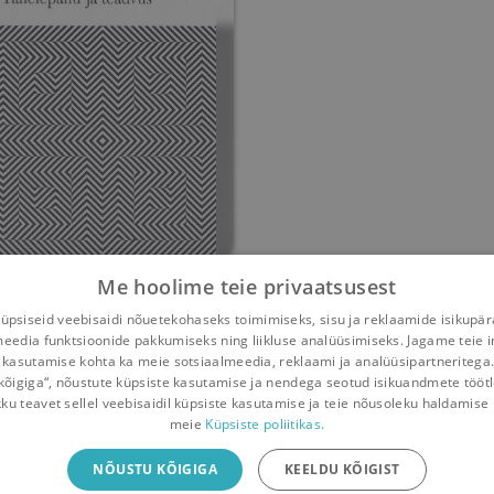
elepanu ja teadvus
Me hoolime teie privaatsusest
psiseid veebisaidi nõuetekohaseks toimimiseks, sisu ja reklaamide isikupä
Jaan Aru
meedia funktsioonide pakkumiseks ning liikluse analüüsimiseks. Jagame teie i
 kasutamise kohta ka meie sotsiaalmeedia, reklaami ja analüüsipartneritega
0
138
kõigiga“, nõustute küpsiste kasutamise ja nendega seotud isikuandmete tööt
kku teavet sellel veebisaidil küpsiste kasutamise ja teie nõusoleku haldamise 
meie
Küpsiste poliitikas.
iliäpp
NÕUSTU KÕIGIGA
KEELDU KÕIGIST