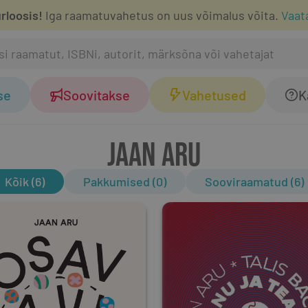
rloosis!
Iga raamatuvahetus on uus võimalus võita.
Vaat
se
Soovitakse
Vahetused
K
JAAN ARU
Kõik (6)
Pakkumised (0)
Sooviraamatud (6)