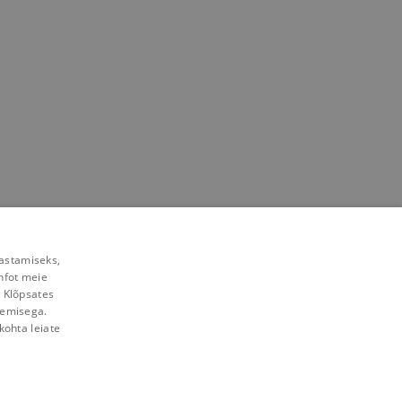
rastamiseks,
nfot meie
. Klõpsates
lemisega.
kohta leiate