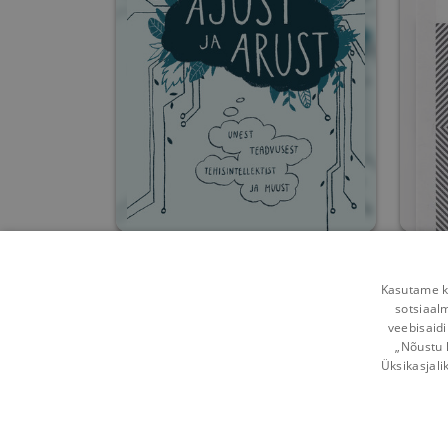
Ajust ja arust
Täh
Kasutame kü
Jaan Aru
sotsiaal
veebisaidi
0
338
„Nõustu 
Üksikasjali
Võta ühendust
Kasutustingimused
Mobi
Kuidas vahetada
Privaatsuspõhimõtted