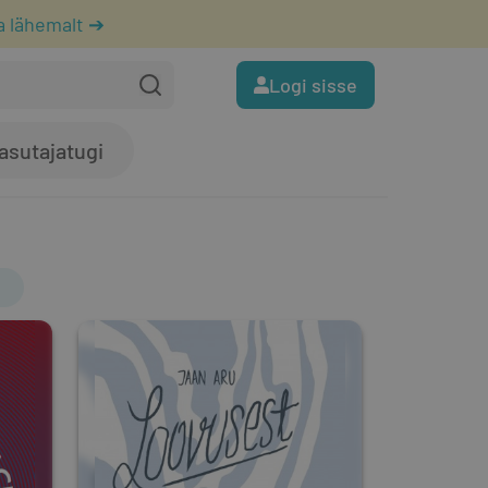
a lähemalt ➔
Logi sisse
asutajatugi