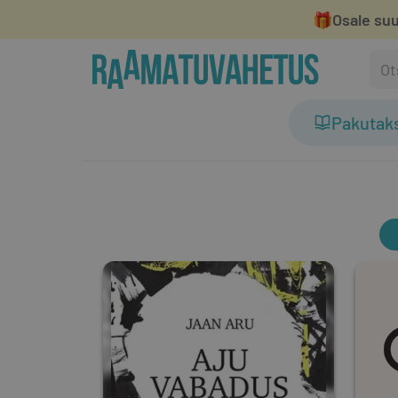
🎁
Osale suu
Pakutak