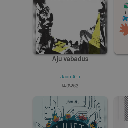
Aju vabadus
Jaan Aru
0
62