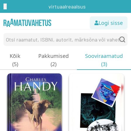
virtuaalreaalsus
Logi sisse
Kõik
Pakkumised
Sooviraamatud
(5)
(2)
(3)