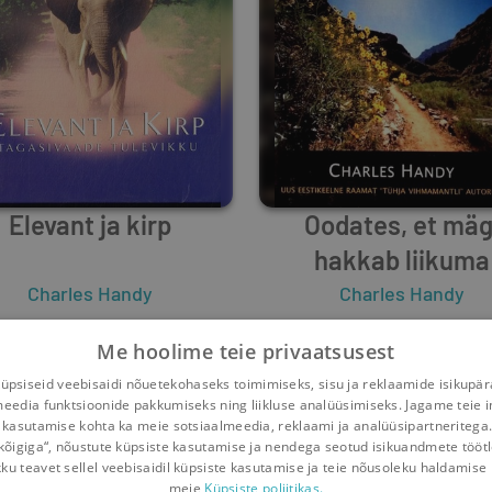
Elevant ja kirp
Oodates, et mäg
hakkab liikuma
Charles Handy
Charles Handy
5
2
6
3
Me hoolime teie privaatsusest
psiseid veebisaidi nõuetekohaseks toimimiseks, sisu ja reklaamide isikupä
meedia funktsioonide pakkumiseks ning liikluse analüüsimiseks. Jagame teie i
 kasutamise kohta ka meie sotsiaalmeedia, reklaami ja analüüsipartneritega
kõigiga“, nõustute küpsiste kasutamise ja nendega seotud isikuandmete tööt
kku teavet sellel veebisaidil küpsiste kasutamise ja teie nõusoleku haldamise 
meie
Küpsiste poliitikas.