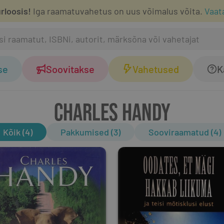
rloosis!
Iga raamatuvahetus on uus võimalus võita.
Vaat
se
Soovitakse
Vahetused
K
CHARLES HANDY
Kõik (4)
Pakkumised (3)
Sooviraamatud (4)