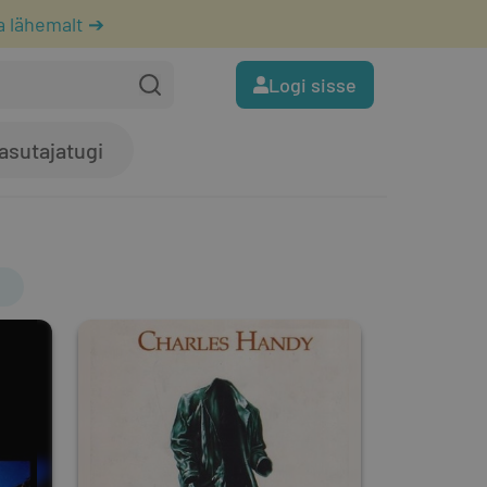
a lähemalt ➔
Logi sisse
asutajatugi