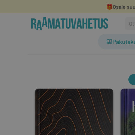
🎁
Osale suu
Pakutak