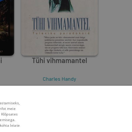
i
Tühi vihmamantel
Charles Handy
3
2
rastamiseks,
nfot meie
. Klõpsates
lemisega.
kohta leiate