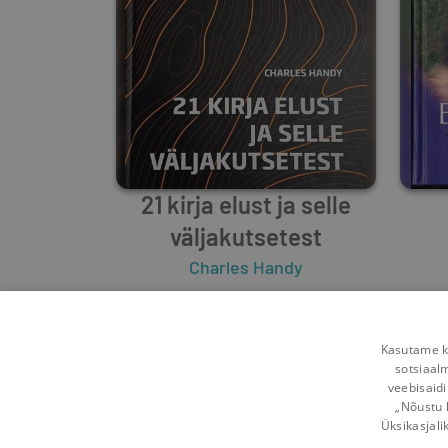
21 kirja elust ja selle
väljakutsetest
Charles Handy
0
3
Kasutame kü
sotsiaal
veebisaidi
„Nõustu 
Üksikasjali