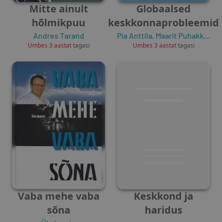
Mitte ainult
Globaalsed
hõlmikpuu
keskkonnaprobleemid
Andres Tarand
Pia Anttila
,
Maarit Puhakka
,
Ti
Umbes 3 aastat
tagasi
Umbes 3 aastat
tagasi
Vaba mehe vaba
Keskkond ja
sõna
haridus