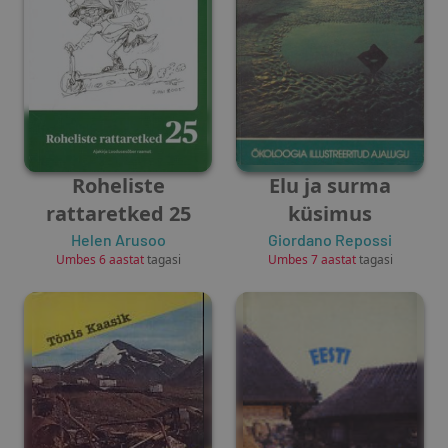
Roheliste
Elu ja surma
rattaretked 25
küsimus
Helen Arusoo
Giordano Repossi
Umbes 6 aastat
tagasi
Umbes 7 aastat
tagasi