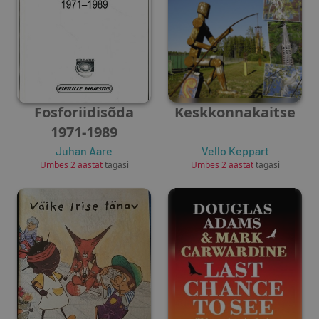
Fosforiidisõda
Keskkonnakaitse
1971-1989
Juhan Aare
Vello Keppart
Umbes 2 aastat
tagasi
Umbes 2 aastat
tagasi