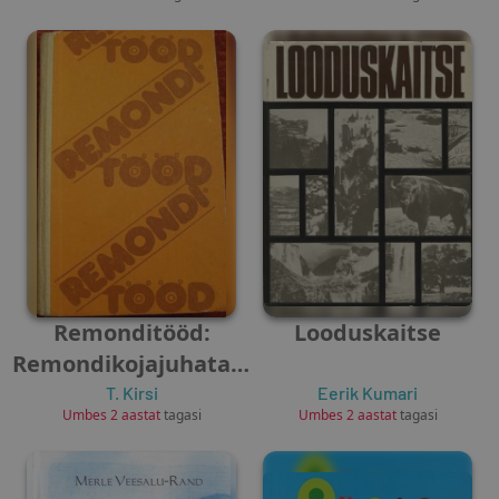
Remonditööd:
Looduskaitse
Remondikojajuhataja
käsiraamat
T. Kirsi
Eerik Kumari
Umbes 2 aastat
tagasi
Umbes 2 aastat
tagasi