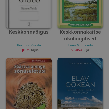
Keskkonnaõigus
Keskkonnakaitse
ökoloogilised
alused
Hannes Veinla
Timo Vuorisalo
12 päeva
tagasi
20 päeva
tagasi