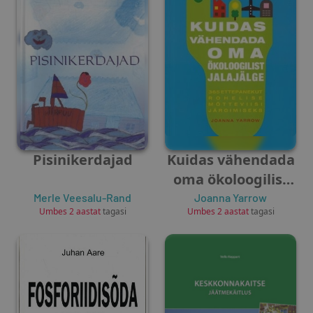
Pisinikerdajad
Kuidas vähendada
oma ökoloogilist
jalajälge
Merle Veesalu-Rand
Joanna Yarrow
Umbes 2 aastat
tagasi
Umbes 2 aastat
tagasi