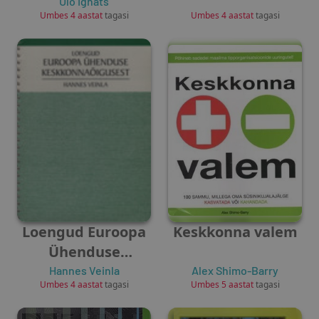
Ülo Ignats
Unknown Author
Umbes 4 aastat
tagasi
Umbes 4 aastat
tagasi
Loengud Euroopa
Keskkonna valem
Ühenduse
keskkonnaõigusest
Hannes Veinla
Alex Shimo-Barry
Umbes 4 aastat
tagasi
Umbes 5 aastat
tagasi