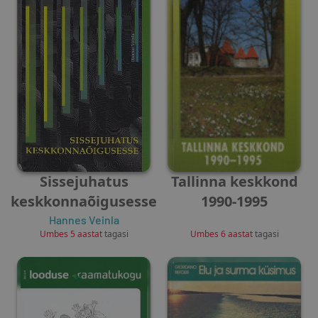
Sissejuhatus
Tallinna keskkond
keskkonnaõigusesse
1990-1995
Hannes Veinla
Unknown Author
Umbes 5 aastat
tagasi
Umbes 6 aastat
tagasi