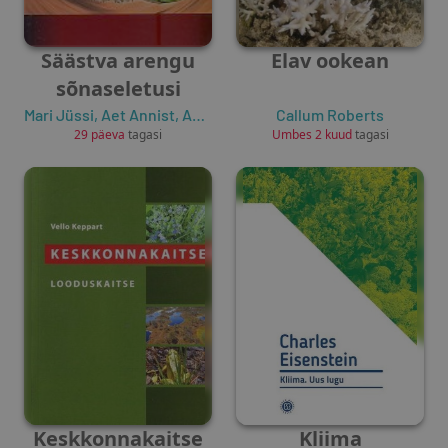
Säästva arengu
Elav ookean
sõnaseletusi
Mari Jüssi
,
Aet Annist
,
Ahto Oja
,
Ruuben Post
Callum Roberts
29 päeva
tagasi
Umbes 2 kuud
tagasi
Keskkonnakaitse
Kliima