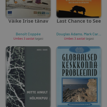
Väike Irise tänav
Last Chance to See
Benoît Coppée
Douglas Adams
,
Mark Carwardine
Umbes 3 aastat
tagasi
Umbes 3 aastat
tagasi