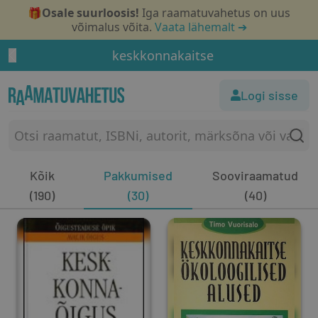
🎁
Osale suurloosis!
Iga raamatuvahetus on uus
võimalus võita.
Vaata lähemalt ➔
keskkonnakaitse
Logi sisse
Kõik
Pakkumised
Sooviraamatud
(190)
(30)
(40)