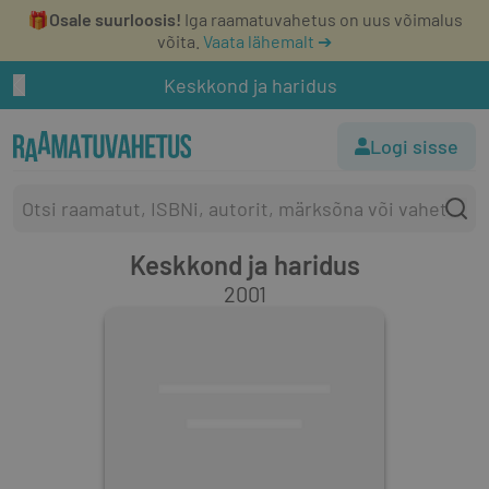
🎁
Osale suurloosis!
Iga raamatuvahetus on uus võimalus
võita.
Vaata lähemalt ➔
Keskkond ja haridus
Logi sisse
Keskkond ja haridus
2001