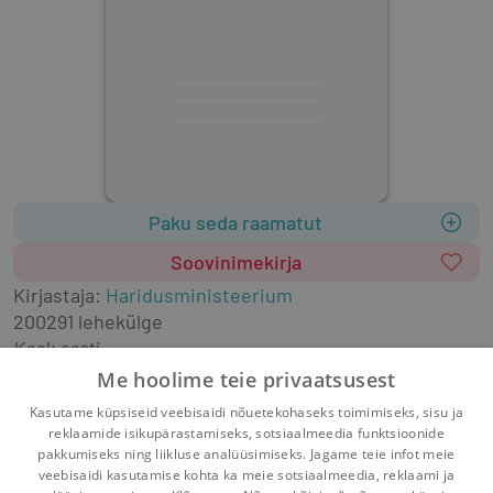
Paku seda raamatut
Soovinimekirja
Kirjastaja
:
Haridusministeerium
2002
91 lehekülge
Keel: eesti
konverentsikogumikud
keskkonnakaitse
Me hoolime teie privaatsusest
õpetamise metoodika
loodusõpetus
Kasutame küpsiseid veebisaidi nõuetekohaseks toimimiseks, sisu ja
looduskaitse
keskkonnaharidus
reklaamide isikupärastamiseks, sotsiaalmeedia funktsioonide
pakkumiseks ning liikluse analüüsimiseks. Jagame teie infot meie
veebisaidi kasutamise kohta ka meie sotsiaalmeedia, reklaami ja