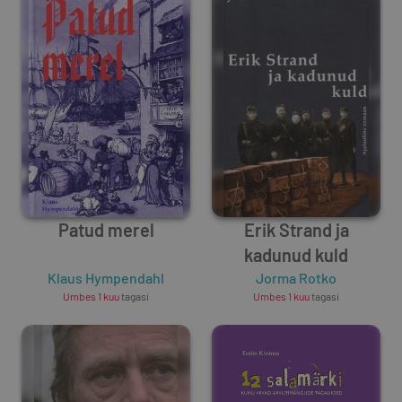
Patud merel
Erik Strand ja
kadunud kuld
Klaus Hympendahl
Jorma Rotko
Umbes 1 kuu
tagasi
Umbes 1 kuu
tagasi