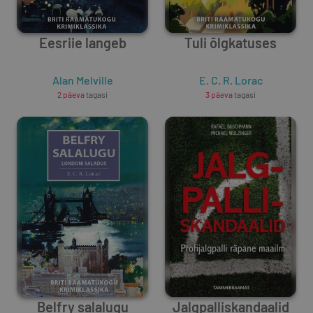
Eesriie langeb
Tuli õlgkatuses
Alan Melville
E. C. R. Lorac
2 päeva
tagasi
3 päeva
tagasi
Belfry salalugu
Jalgpalliskandaalid