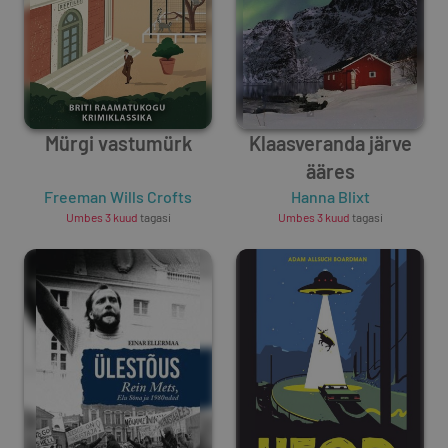
Mürgi vastumürk
Klaasveranda järve
ääres
Freeman Wills Crofts
Hanna Blixt
Umbes 3 kuud
tagasi
Umbes 3 kuud
tagasi