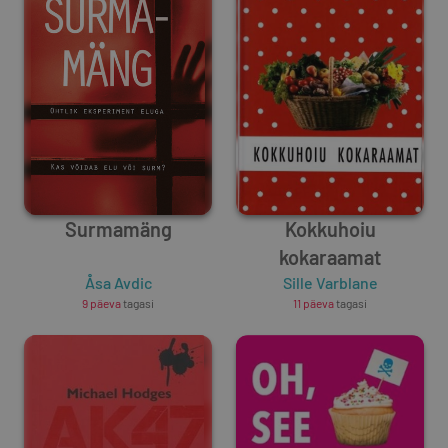
Surmamäng
Kokkuhoiu
kokaraamat
Åsa Avdic
Sille Varblane
9 päeva
tagasi
11 päeva
tagasi