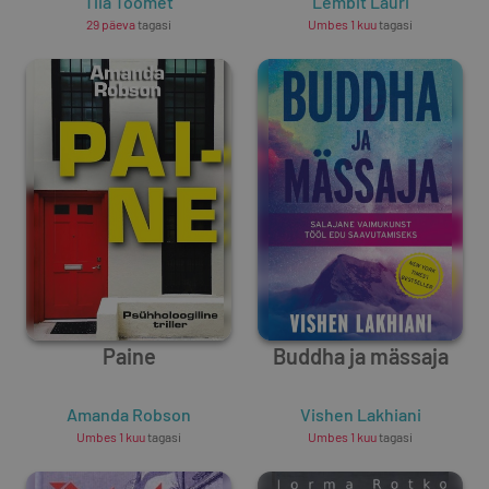
Tiia Toomet
Lembit Lauri
29 päeva
tagasi
Umbes 1 kuu
tagasi
Paine
Buddha ja mässaja
Amanda Robson
Vishen Lakhiani
Umbes 1 kuu
tagasi
Umbes 1 kuu
tagasi