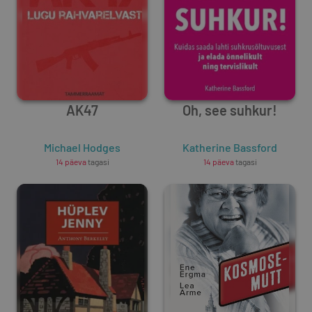
AK47
Oh, see suhkur!
Michael Hodges
Katherine Bassford
14 päeva
tagasi
14 päeva
tagasi