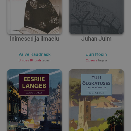
Inimesed ja ilmaelu
Juhan Julm
Valve Raudnask
Jüri Mosin
Umbes 16 tundi
tagasi
2 päeva
tagasi