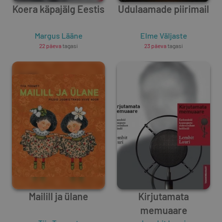
Koera käpajälg Eestis
Udulaamade piirimail
Margus Lääne
Elme Väljaste
22 päeva
tagasi
23 päeva
tagasi
Mailill ja ülane
Kirjutamata
memuaare