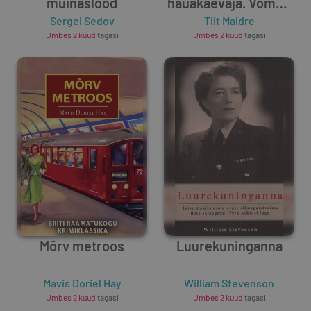
muinaslood
hauakaevaja. Võmmi
Sergei Sedov
ja ametniku pärimusi
Tiit Maidre
Umbes 2 kuud
tagasi
Umbes 2 kuud
tagasi
kommunismist
kapitalismini
Mõrv metroos
Luurekuninganna
Mavis Doriel Hay
William Stevenson
Umbes 2 kuud
tagasi
Umbes 2 kuud
tagasi