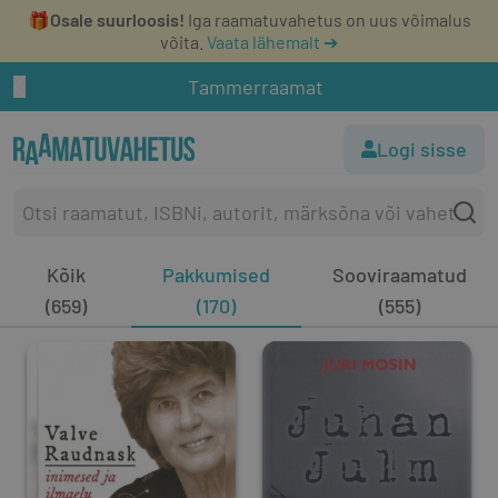
🎁
Osale suurloosis!
Iga raamatuvahetus on uus võimalus
võita.
Vaata lähemalt ➔
Tammerraamat
Logi sisse
Kõik
Pakkumised
Sooviraamatud
(659)
(170)
(555)