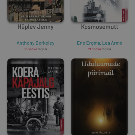
Hüplev Jenny
Kosmosemutt
Anthony Berkeley
Ene Ergma
,
Lea Arme
16 päeva
tagasi
21 päeva
tagasi