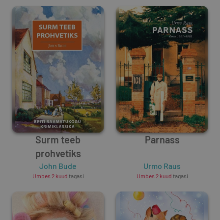
Surm teeb
Parnass
prohvetiks
John Bude
Urmo Raus
Umbes 2 kuud
tagasi
Umbes 2 kuud
tagasi