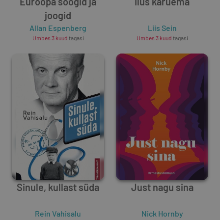
Euroopa söögid ja
Ilus karuema
joogid
Allan Espenberg
Liis Sein
Umbes 3 kuud
tagasi
Umbes 3 kuud
tagasi
Sinule, kullast süda
Just nagu sina
Rein Vahisalu
Nick Hornby