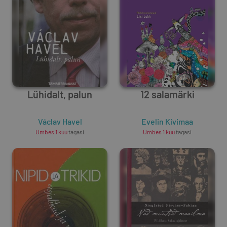
Lühidalt, palun
12 salamärki
Václav Havel
Evelin Kivimaa
Umbes 1 kuu
tagasi
Umbes 1 kuu
tagasi