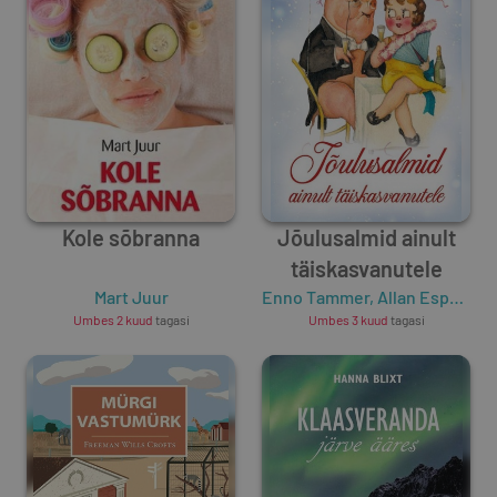
Kole sõbranna
Jõulusalmid ainult
täiskasvanutele
Mart Juur
Enno Tammer
,
Allan Espenberg
Umbes 2 kuud
tagasi
Umbes 3 kuud
tagasi