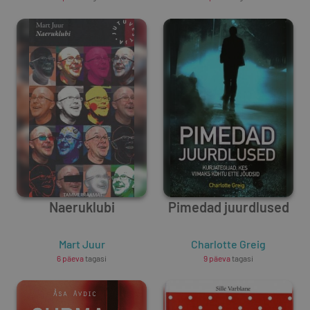
Naeruklubi
Pimedad juurdlused
Mart Juur
Charlotte Greig
6 päeva
tagasi
9 päeva
tagasi