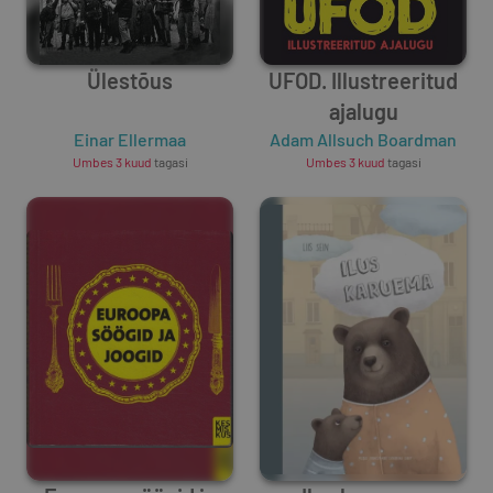
Ülestõus
UFOD. Illustreeritud
ajalugu
Einar Ellermaa
Adam Allsuch Boardman
Umbes 3 kuud
tagasi
Umbes 3 kuud
tagasi