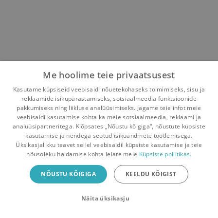
Me hoolime teie privaatsusest
Kasutame küpsiseid veebisaidi nõuetekohaseks toimimiseks, sisu ja
reklaamide isikupärastamiseks, sotsiaalmeedia funktsioonide
pakkumiseks ning liikluse analüüsimiseks. Jagame teie infot meie
veebisaidi kasutamise kohta ka meie sotsiaalmeedia, reklaami ja
analüüsipartneritega. Klõpsates „Nõustu kõigiga“, nõustute küpsiste
kasutamise ja nendega seotud isikuandmete töötlemisega.
Pealehele
Ostukorv
Sõnumid
Teated
Konto
Üksikasjalikku teavet sellel veebisaidil küpsiste kasutamise ja teie
nõusoleku haldamise kohta leiate meie
Küpsiste poliitikas.
Raamatuvahetuse mobiiliäpp
NÕUSTU KÕIGIGA
KEELDU KÕIGIST
Vaheta raamatuid veelgi mugavamalt!
Näita üksikasju
Sulge
Laadi alla