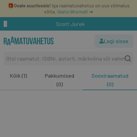
🎁
Osale suurloosis!
Iga raamatuvahetus on uus võimalus
võita.
Vaata lähemalt ➔
Scott Jurek
Logi sisse
Kõik (1)
Pakkumised
Sooviraamatud
(0)
(0)