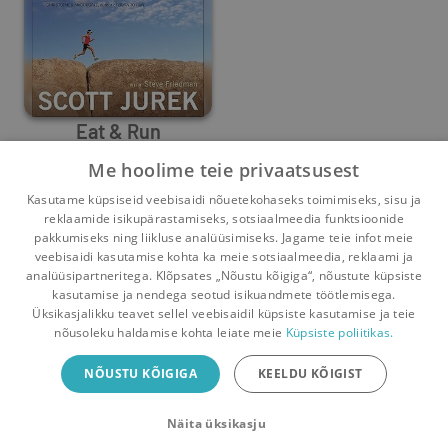
Eat & Run
Me hoolime teie privaatsusest
Steve Friedman
,
Scott Jurek
Kasutame küpsiseid veebisaidi nõuetekohaseks toimimiseks, sisu ja
0
0
reklaamide isikupärastamiseks, sotsiaalmeedia funktsioonide
pakkumiseks ning liikluse analüüsimiseks. Jagame teie infot meie
veebisaidi kasutamise kohta ka meie sotsiaalmeedia, reklaami ja
analüüsipartneritega. Klõpsates „Nõustu kõigiga“, nõustute küpsiste
kasutamise ja nendega seotud isikuandmete töötlemisega.
Pealehele
Ostukorv
Sõnumid
Teated
Konto
Üksikasjalikku teavet sellel veebisaidil küpsiste kasutamise ja teie
nõusoleku haldamise kohta leiate meie
Küpsiste poliitikas.
Raamatuvahetuse mobiiliäpp
NÕUSTU KÕIGIGA
KEELDU KÕIGIST
Vaheta raamatuid veelgi mugavamalt!
Näita üksikasju
Sulge
Laadi alla