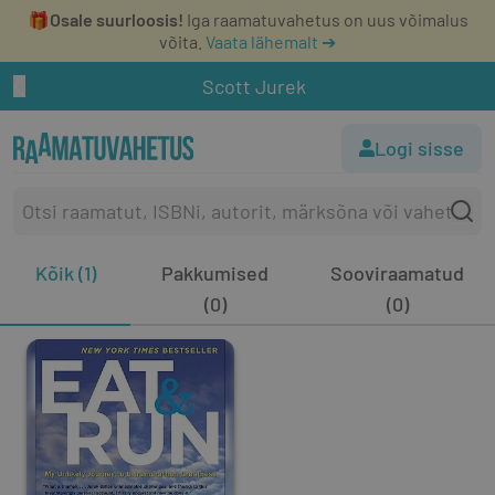
🎁
Osale suurloosis!
Iga raamatuvahetus on uus võimalus
võita.
Vaata lähemalt ➔
Scott Jurek
Logi sisse
Kõik (1)
Pakkumised
Sooviraamatud
(0)
(0)