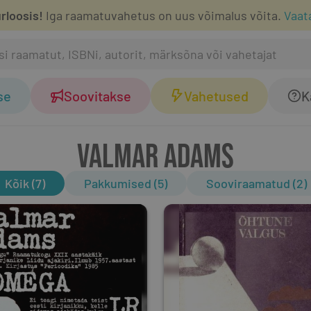
rloosis!
Iga raamatuvahetus on uus võimalus võita.
Vaat
se
Soovitakse
Vahetused
K
VALMAR ADAMS
Kõik (7)
Pakkumised (5)
Sooviraamatud (2)