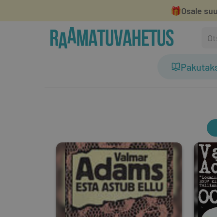
🎁
Osale suu
Pakutak