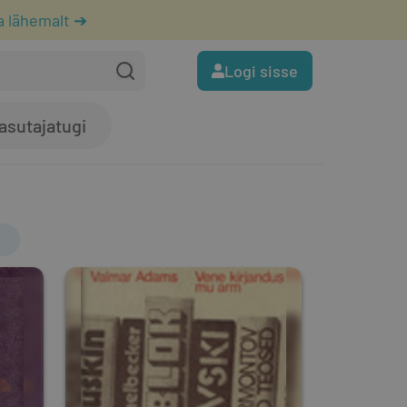
a lähemalt ➔
Logi sisse
asutajatugi