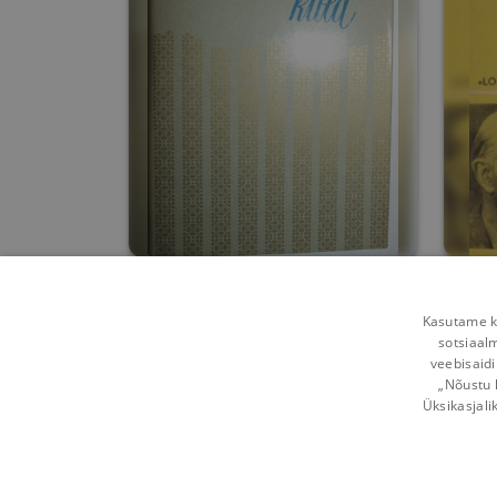
Nooruse tolmunud kuld
Kasutame kü
Valmar Adams
sotsiaal
veebisaidi
0
0
„Nõustu 
Üksikasjali
Võta ühendust
Kasutustingimused
Mobi
Kuidas vahetada
Privaatsuspõhimõtted