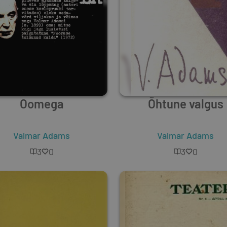
Oomega
Õhtune valgus
Valmar Adams
Valmar Adams
3
0
3
0