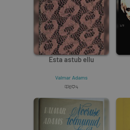
Esta astub ellu
Valmar Adams
6
4