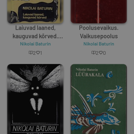
Laiuvad laaned,
Poolusevaikus.
kauguvad kõrved.
Vaikusepoolus
Nikolai Baturin
Ladvajutte,
Nikolai Baturin
võravesteid lastele ja
2
1
2
0
lapselikele