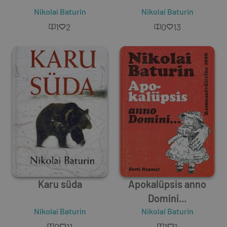
Nikolai Baturin
Nikolai Baturin
1
2
0
13
Karu süda
Apokalüpsis anno
Domini...
Nikolai Baturin
Nikolai Baturin
0
11
1
1