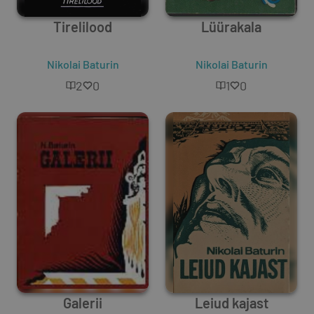
Tirelilood
Lüürakala
Nikolai Baturin
Nikolai Baturin
2
0
1
0
Galerii
Leiud kajast