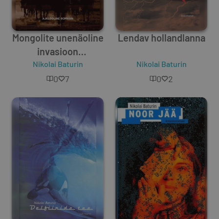
Mongolite unenäoline
Lendav hollandlanna
invasioon
Euroopasse
Nikolai Baturin
Nikolai Baturin
0
7
0
2