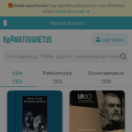
🎁
Osale suurloosis!
Iga raamatuvahetus on uus võimalus
võita.
Vaata lähemalt ➔
Nikolai Baturin
Logi sisse
Kõik
Pakkumised
Sooviraamatud
(32)
(21)
(20)