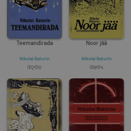
Teemandirada
Noor jää
Nikolai Baturin
Nikolai Baturin
2
0
8
4