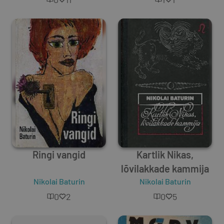
Ringi vangid
Kartlik Nikas,
lõvilakkade kammija
Nikolai Baturin
Nikolai Baturin
0
2
0
5