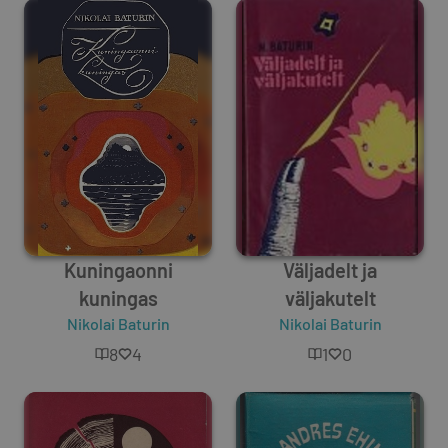
Kuningaonni
Väljadelt ja
kuningas
väljakutelt
Nikolai Baturin
Nikolai Baturin
8
4
1
0