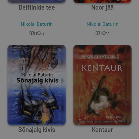
Delfiinide tee
Noor jää
Nikolai Baturin
Nikolai Baturin
0
3
1
2
Sõnajalg kivis
Kentaur