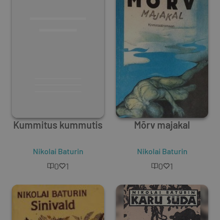
Kummitus kummutis
Mõrv majakal
Nikolai Baturin
Nikolai Baturin
0
1
0
1