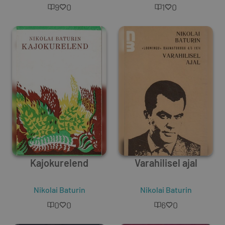
9
0
1
0
Kajokurelend
Varahilisel ajal
Nikolai Baturin
Nikolai Baturin
0
0
6
0