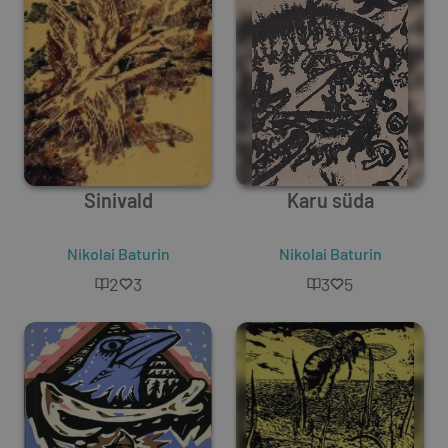
Sinivald
Karu süda
Nikolai Baturin
Nikolai Baturin
2
3
3
5