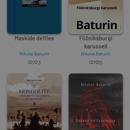
Maskide defilee
Fööniksburgi
karussell
Nikolai Baturin
Nikolai Baturin
1
3
1
0