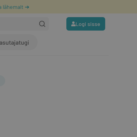
a lähemalt ➔
Logi sisse
asutajatugi