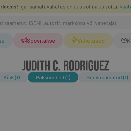
rloosis!
Iga raamatuvahetus on uus võimalus võita.
Vaat
se
Soovitakse
Vahetused
K
JUDITH C. RODRIGUEZ
Kõik (1)
Pakkumised (1)
Sooviraamatud (1)