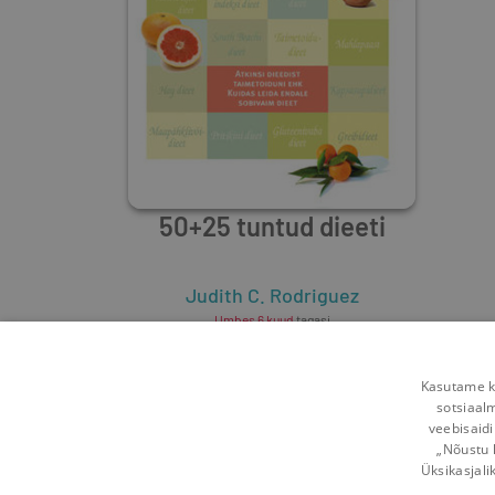
50+25 tuntud dieeti
Judith C. Rodriguez
Umbes 6 kuud
tagasi
Kasutame kü
sotsiaal
veebisaidi
„Nõustu 
Üksikasjali