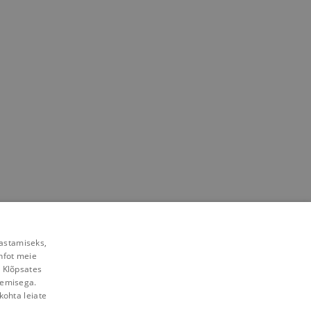
rastamiseks,
nfot meie
. Klõpsates
lemisega.
kohta leiate