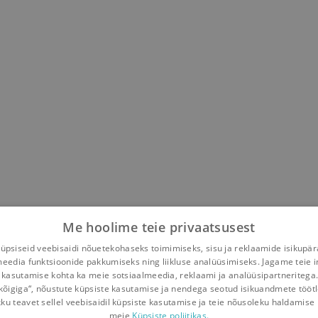
Me hoolime teie privaatsusest
psiseid veebisaidi nõuetekohaseks toimimiseks, sisu ja reklaamide isikupä
meedia funktsioonide pakkumiseks ning liikluse analüüsimiseks. Jagame teie i
 kasutamise kohta ka meie sotsiaalmeedia, reklaami ja analüüsipartneritega
kõigiga“, nõustute küpsiste kasutamise ja nendega seotud isikuandmete tööt
kku teavet sellel veebisaidil küpsiste kasutamise ja teie nõusoleku haldamise 
meie
Küpsiste poliitikas.