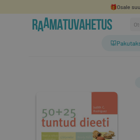
🎁
Osale suu
Pakutak