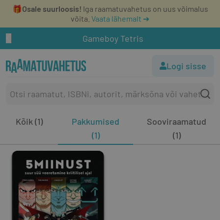
🎁
Osale suurloosis!
Iga raamatuvahetus on uus võimalus
võita.
Vaata lähemalt ➔
Gameboy Tetris
Logi sisse
Kõik (1)
Pakkumised
Sooviraamatud
(1)
(1)