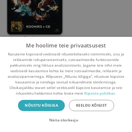
5miinust
Me hoolime teie privaatsusest
Estoni Kohver
,
Lancelot
,
Päevakoer
,
Gameboy Tetris
,
Põhja-
Kasutame küpsiseid veebisaidi nõuetekohaseks toimimiseks, sisu ja
reklaamide isikupärastamiseks, sotsiaalmeedia funktsioonide
Umbes 8 kuud
tagasi
pakkumiseks ning liikluse analüüsimiseks. Jagame teie infot meie
veebisaidi kasutamise kohta ka meie sotsiaalmeedia, reklaami ja
analüüsipartneritega. Klõpsates „Nõustu kõigiga“, nõustute küpsiste
kasutamise ja nendega seotud isikuandmete töötlemisega.
Pealehele
Ostukorv
Sõnumid
Teated
Konto
Üksikasjalikku teavet sellel veebisaidil küpsiste kasutamise ja teie
nõusoleku haldamise kohta leiate meie
Küpsiste poliitikas.
Raamatuvahetuse mobiiliäpp
NÕUSTU KÕIGIGA
KEELDU KÕIGIST
Vaheta raamatuid veelgi mugavamalt!
Näita üksikasju
Sulge
Laadi alla