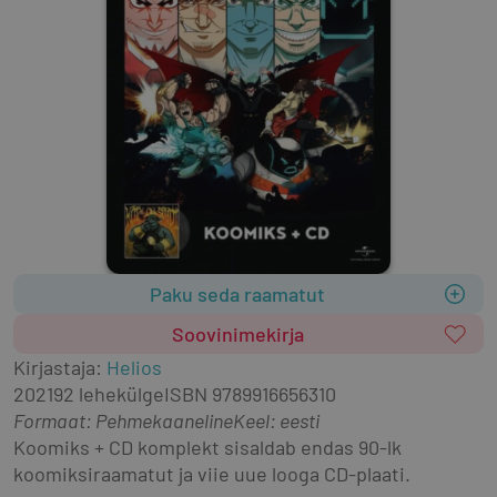
Paku seda raamatut
Soovinimekirja
Kirjastaja
:
Helios
2021
92 lehekülge
ISBN
9789916656310
Formaat
:
Pehmekaaneline
Keel: eesti
Koomiks + CD komplekt sisaldab endas 90-lk 
koomiksiraamatut ja viie uue looga CD-plaati.