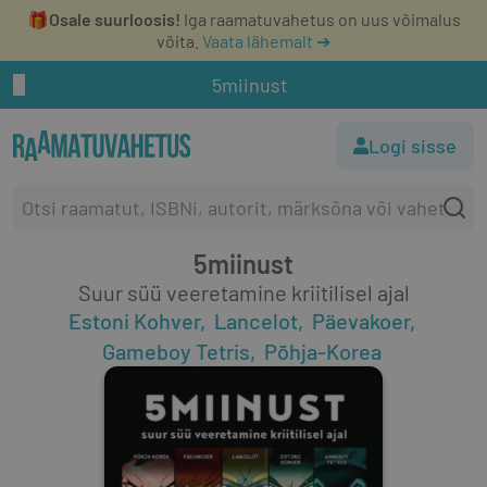
🎁
Osale suurloosis!
Iga raamatuvahetus on uus võimalus
võita.
Vaata lähemalt ➔
5miinust
Logi sisse
5miinust
Suur süü veeretamine kriitilisel ajal
Estoni Kohver
Lancelot
Päevakoer
Gameboy Tetris
Põhja-Korea