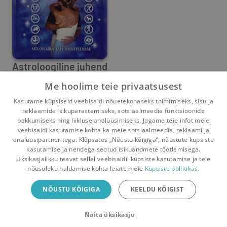
Astroloogiline juhend
võrgutamiseks ja
Me hoolime teie privaatsusest
Susan Sheppard
armueluks
Kasutame küpsiseid veebisaidi nõuetekohaseks toimimiseks, sisu ja
2
0
reklaamide isikupärastamiseks, sotsiaalmeedia funktsioonide
pakkumiseks ning liikluse analüüsimiseks. Jagame teie infot meie
veebisaidi kasutamise kohta ka meie sotsiaalmeedia, reklaami ja
analüüsipartneritega. Klõpsates „Nõustu kõigiga“, nõustute küpsiste
kasutamise ja nendega seotud isikuandmete töötlemisega.
Pealehele
Ostukorv
Sõnumid
Teated
Konto
Üksikasjalikku teavet sellel veebisaidil küpsiste kasutamise ja teie
nõusoleku haldamise kohta leiate meie
Küpsiste poliitikas.
Raamatuvahetuse mobiiliäpp
NÕUSTU KÕIGIGA
KEELDU KÕIGIST
Vaheta raamatuid veelgi mugavamalt!
Näita üksikasju
Sulge
Laadi alla