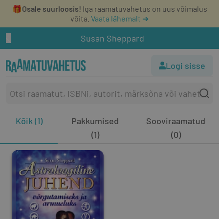
🎁
Osale suurloosis!
Iga raamatuvahetus on uus võimalus
võita.
Vaata lähemalt ➔
Susan Sheppard
Logi sisse
Kõik (1)
Pakkumised
Sooviraamatud
(1)
(0)