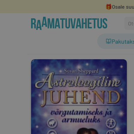
🎁
Osale suu
Pakutak