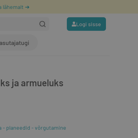
a lähemalt ➔
Logi sisse
asutajatugi
eks ja armueluks
a
planeedid
võrgutamine