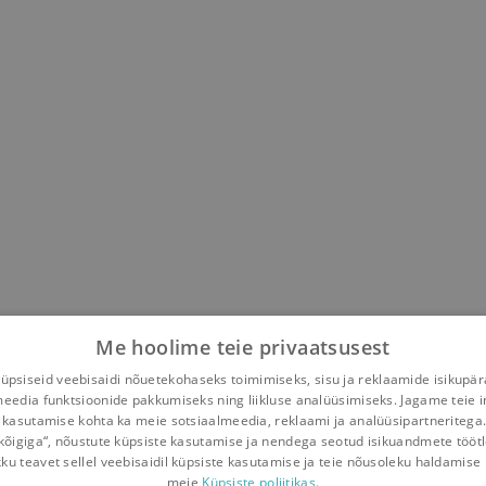
Me hoolime teie privaatsusest
psiseid veebisaidi nõuetekohaseks toimimiseks, sisu ja reklaamide isikupä
meedia funktsioonide pakkumiseks ning liikluse analüüsimiseks. Jagame teie i
 kasutamise kohta ka meie sotsiaalmeedia, reklaami ja analüüsipartneritega
kõigiga“, nõustute küpsiste kasutamise ja nendega seotud isikuandmete tööt
kku teavet sellel veebisaidil küpsiste kasutamise ja teie nõusoleku haldamise 
meie
Küpsiste poliitikas.