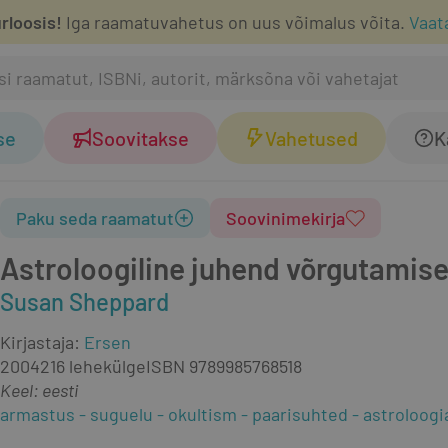
rloosis!
Iga raamatuvahetus on uus võimalus võita.
Vaat
se
Soovitakse
Vahetused
K
Paku seda raamatut
Soovinimekirja
Astroloogiline juhend võrgutamis
Susan Sheppard
Kirjastaja
:
Ersen
2004
216 lehekülge
ISBN
9789985768518
Keel: eesti
armastus
suguelu
okultism
paarisuhted
astroloogi