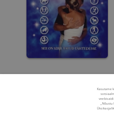
Kasutame kü
sotsiaal
veebisaidi
„Nõustu 
Üksikasjali