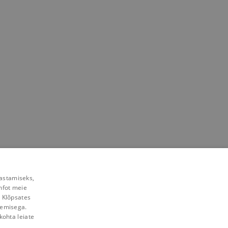
rastamiseks,
nfot meie
. Klõpsates
lemisega.
kohta leiate