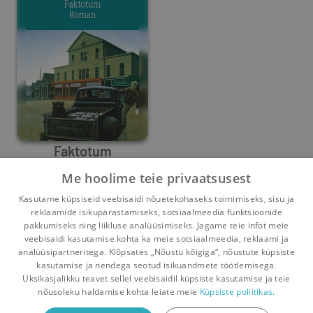
Faktotum
Me hoolime teie privaatsusest
Charles Bukowski
Kasutame küpsiseid veebisaidi nõuetekohaseks toimimiseks, sisu ja
0
0
reklaamide isikupärastamiseks, sotsiaalmeedia funktsioonide
pakkumiseks ning liikluse analüüsimiseks. Jagame teie infot meie
veebisaidi kasutamise kohta ka meie sotsiaalmeedia, reklaami ja
analüüsipartneritega. Klõpsates „Nõustu kõigiga“, nõustute küpsiste
kasutamise ja nendega seotud isikuandmete töötlemisega.
Pealehele
Ostukorv
Sõnumid
Teated
Konto
Üksikasjalikku teavet sellel veebisaidil küpsiste kasutamise ja teie
nõusoleku haldamise kohta leiate meie
Küpsiste poliitikas.
Raamatuvahetuse mobiiliäpp