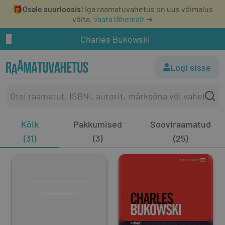
🎁
Osale suurloosis!
Iga raamatuvahetus on uus võimalus
võita.
Vaata lähemalt ➔
Charles Bukowski
Logi sisse
Kõik
Pakkumised
Sooviraamatud
(31)
(3)
(25)