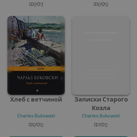
0
3
0
0
Хлеб с ветчиной
Записки Старого
Козла
Charles Bukowski
Charles Bukowski
0
0
1
0