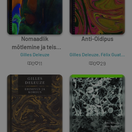
Nomaadlik
Anti-Oidipus
mõtlemine ja teisi
Gilles Deleuze
tekste
Gilles Deleuze
,
Félix Guattari
0
11
0
29