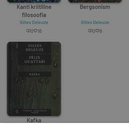
Kanti kriitiline
Bergsonism
filosoofia
Gilles Deleuze
Gilles Deleuze
0
16
0
8
Kafka