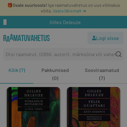
🎁
Osale suurloosis!
Iga raamatuvahetus on uus võimalus
võita.
Vaata lähemalt ➔
Gilles Deleuze
Logi sisse
Kõik (7)
Pakkumised
Sooviraamatud
(0)
(7)