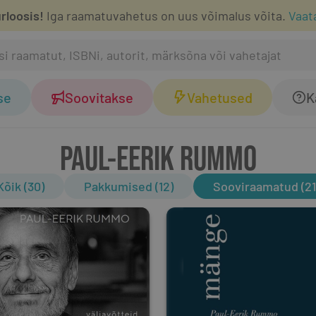
rloosis!
Iga raamatuvahetus on uus võimalus võita.
Vaat
se
Soovitakse
Vahetused
K
PAUL-EERIK RUMMO
Kõik (30)
Pakkumised (12)
Sooviraamatud (21