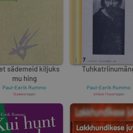
et sädemeid kiljuks
Tuhkatriinumän
mu hing
Paul-Eerik Rummo
Paul-Eerik Rummo
12 päeva
tagasi
Umbes 7 kuud
tagasi