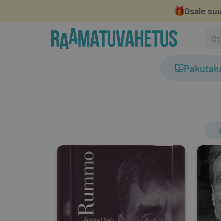
🎁
Osale suu
Pakutak