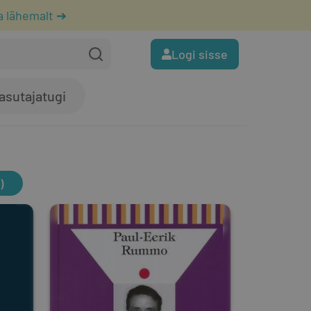
a lähemalt ➔
Logi sisse
asutajatugi
)