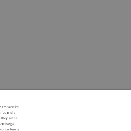
rastamiseks,
nfot meie
. Klõpsates
lemisega.
kohta leiate