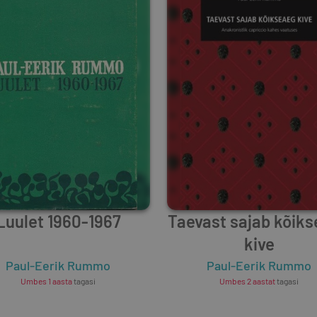
Luulet 1960-1967
Taevast sajab kõik
kive
Mats Traat
Paul-Eerik Rummo
,
Enn Vetemaa
Paul-Eerik Rummo
Umbes 1 aasta
tagasi
Umbes 2 aastat
tagasi