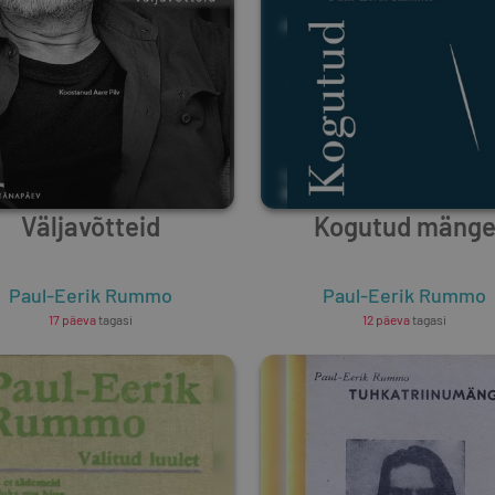
Väljavõtteid
Kogutud mäng
Paul-Eerik Rummo
Paul-Eerik Rummo
17 päeva
tagasi
12 päeva
tagasi