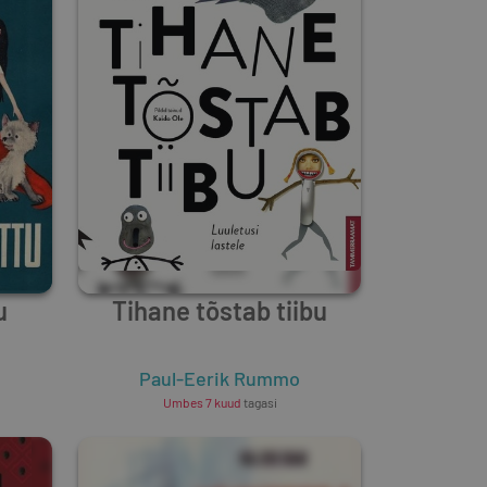
u
Tihane tõstab tiibu
Paul-Eerik Rummo
Umbes 7 kuud
tagasi