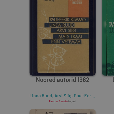
Noored autorid 1962
Linda Ruud
,
Arvi Siig
,
Paul-Eerik Rummo
,
Umbes 1 aasta
tagasi