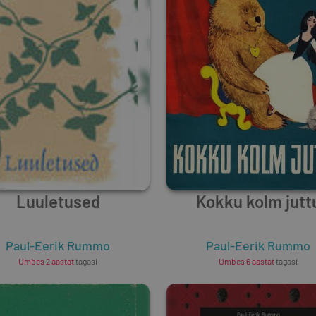
Luuletused
Kokku kolm jutt
Paul-Eerik Rummo
Paul-Eerik Rummo
Umbes 2 aastat
tagasi
Umbes 6 aastat
tagasi