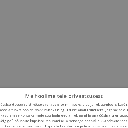
Me hoolime teie privaatsusest
psiseid veebisaidi nõuetekohaseks toimimiseks, sisu ja reklaamide isikupä
meedia funktsioonide pakkumiseks ning liikluse analüüsimiseks. Jagame teie i
 kasutamise kohta ka meie sotsiaalmeedia, reklaami ja analüüsipartneritega
kõigiga“, nõustute küpsiste kasutamise ja nendega seotud isikuandmete tööt
kku teavet sellel veebisaidil küpsiste kasutamise ja teie nõusoleku haldamise 