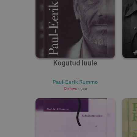
Kogutud luule
Paul-Eerik Rummo
12 päeva
tagasi