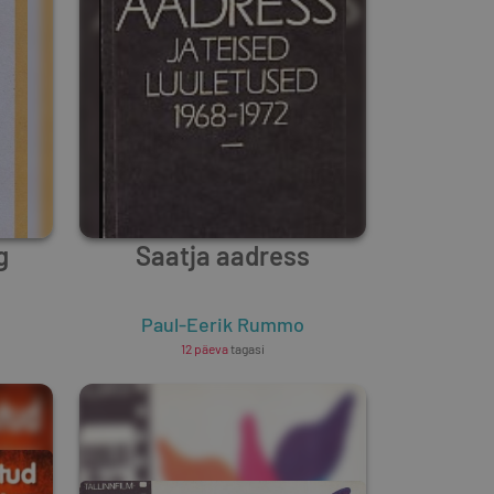
g
Saatja aadress
Paul-Eerik Rummo
12 päeva
tagasi