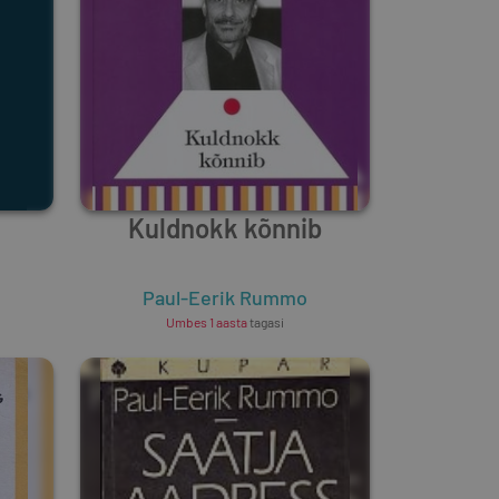
e
Kuldnokk kõnnib
Paul-Eerik Rummo
Umbes 1 aasta
tagasi