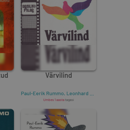
tud
Värvilind
Paul-Eerik Rummo
,
Leonhard Lapin
Umbes 1 aasta
tagasi