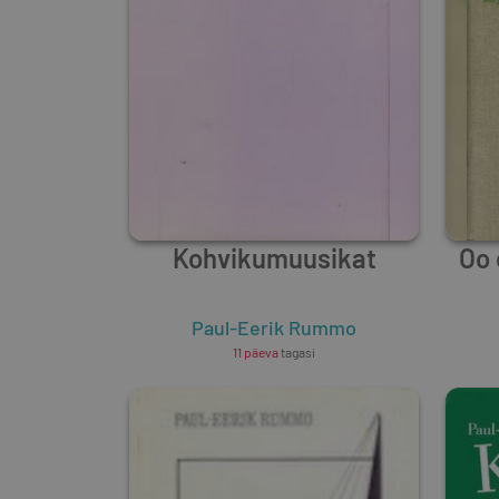
Kohvikumuusikat
Oo 
Paul-Eerik Rummo
11 päeva
tagasi