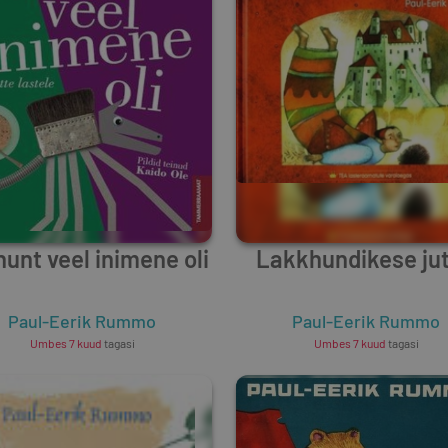
hunt veel inimene oli
Lakkhundikese ju
Paul-Eerik Rummo
Paul-Eerik Rummo
Umbes 7 kuud
tagasi
Umbes 7 kuud
tagasi