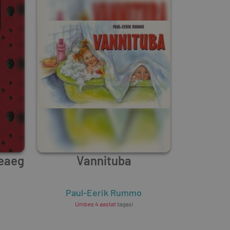
seaeg
Vannituba
Paul-Eerik Rummo
Umbes 4 aastat
tagasi