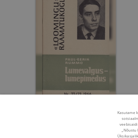
Lumevalgus ...
lumepimedus.
Kasutame kü
sotsiaal
Lumesõda
Paul-Eerik Rummo
,
Enn Vetemaa
veebisaidi
„Nõustu 
Umbes 4 aastat
tagasi
Üksikasjali