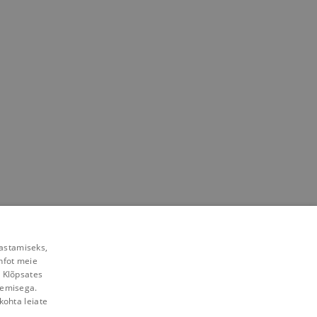
rastamiseks,
nfot meie
. Klõpsates
lemisega.
kohta leiate