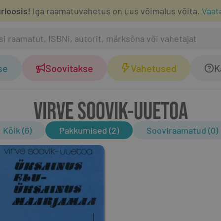
rloosis!
Iga raamatuvahetus on uus võimalus võita.
Vaat
se
Soovitakse
Vahetused
K
VIRVE SOOVIK-UUETOA
Kõik (6)
Pakkumised (2)
Sooviraamatud (0)