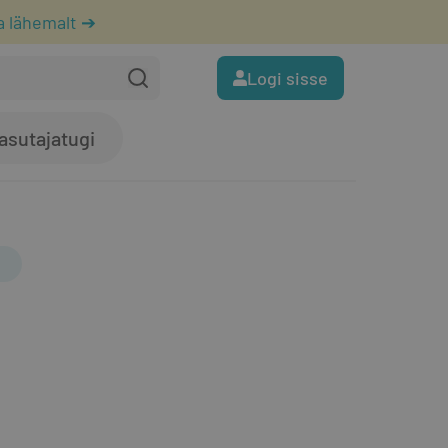
a lähemalt ➔
Logi sisse
asutajatugi