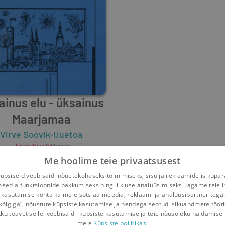
ainus elu - üksainus
Maarjamaa
Virve Soovik-Uuetoa
Umbes 9 aastat
tagasi
Me hoolime teie privaatsusest
psiseid veebisaidi nõuetekohaseks toimimiseks, sisu ja reklaamide isikupä
meedia funktsioonide pakkumiseks ning liikluse analüüsimiseks. Jagame teie i
 kasutamise kohta ka meie sotsiaalmeedia, reklaami ja analüüsipartneritega
kõigiga“, nõustute küpsiste kasutamise ja nendega seotud isikuandmete tööt
kku teavet sellel veebisaidil küpsiste kasutamise ja teie nõusoleku haldamise 
meie
Küpsiste poliitikas.