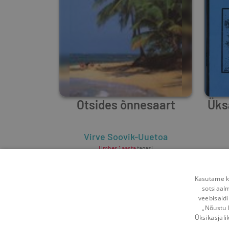
Otsides õnnesaart
Üks
Virve Soovik-Uuetoa
Umbes 1 aasta
tagasi
Kasutame kü
sotsiaal
veebisaidi
„Nõustu 
Üksikasjali