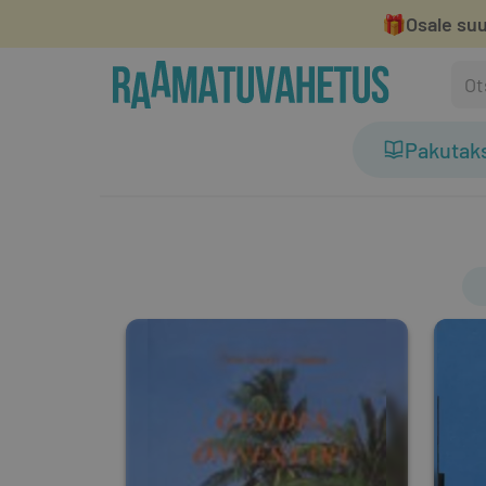
🎁
Osale suu
Pakutak