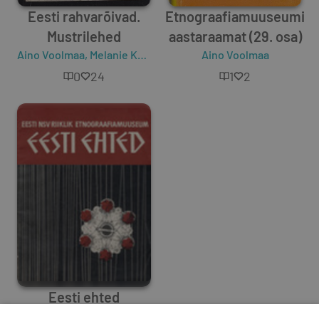
Eesti rahvarõivad.
Etnograafiamuuseumi
Mustrilehed
aastaraamat (29. osa)
Aino Voolmaa
,
Melanie Kaarma
Aino Voolmaa
0
24
1
2
Eesti ehted