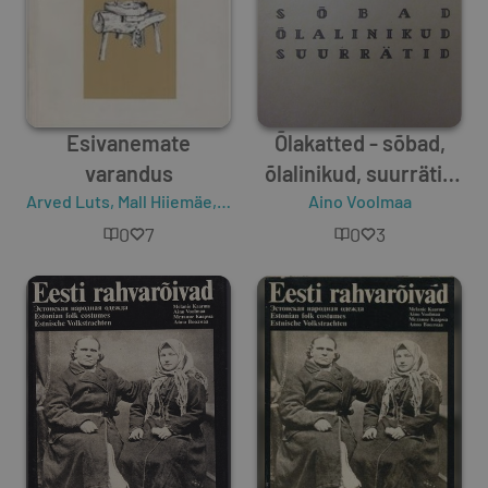
Esivanemate
Õlakatted - sõbad,
varandus
õlalinikud, suurrätid
Arved Luts
,
Mall Hiiemäe
,
Igor Tõnurist
eesti naiste
Aino Voolmaa
,
Aino Voolmaa
,
Gea Tr
rõivastuses
0
7
0
3