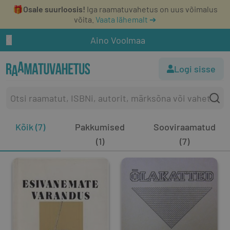
🎁
Osale suurloosis!
Iga raamatuvahetus on uus võimalus
võita.
Vaata lähemalt ➔
Aino Voolmaa
Logi sisse
Kõik (7)
Pakkumised
Sooviraamatud
(1)
(7)