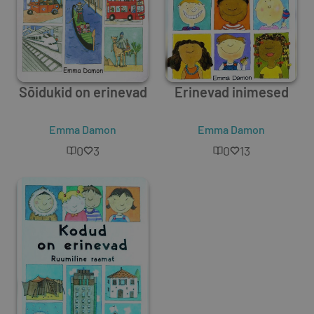
Sõidukid on erinevad
Erinevad inimesed
Emma Damon
Emma Damon
0
3
0
13