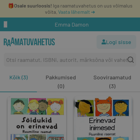
🎁
Osale suurloosis!
Iga raamatuvahetus on uus võimalus
võita.
Vaata lähemalt ➔
Emma Damon
Logi sisse
Kõik (3)
Pakkumised
Sooviraamatud
(0)
(3)