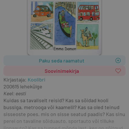
Paku seda raamatut
Soovinimekirja
Kirjastaja
:
Koolibri
2006
15 lehekülge
Keel: eesti
Kuidas sa tavaliselt reisid? Kas sa sõidad kooli 
bussiga, metrooga või kaamelil? Kas sa oled teinud 
sisseoste poes, mis on sisse seatud paadis? Kas sinu 
perel on tavaline sõiduauto, sportauto või tilluke 
linnaauto? Kas sa tunned mõnda last, kes on sõitnud 