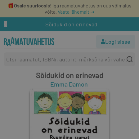
🎁
Osale suurloosis!
Iga raamatuvahetus on uus võimalus
võita.
Vaata lähemalt ➔
Sõidukid on erinevad
Logi sisse
Sõidukid on erinevad
Emma Damon