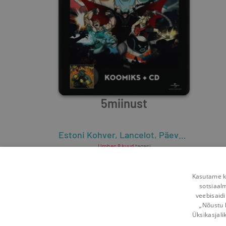
5miinust
Estoni Kohver
,
Lancelot
,
Päevakoer
,
Game
Umbes 8 kuud
tagasi
Kasutame kü
sotsiaal
veebisaidi
„Nõustu 
Üksikasjali