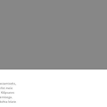
rastamiseks,
nfot meie
. Klõpsates
lemisega.
kohta leiate