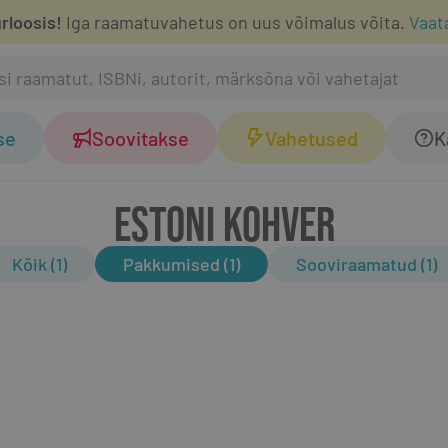
rloosis!
Iga raamatuvahetus on uus võimalus võita.
Vaat
se
Soovitakse
Vahetused
K
ESTONI KOHVER
Kõik (1)
Pakkumised (1)
Sooviraamatud (1)