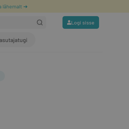
a lähemalt ➔
Logi sisse
asutajatugi