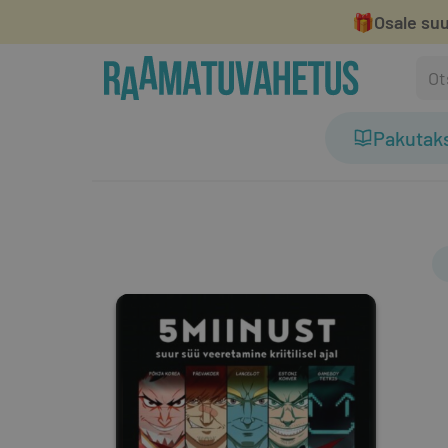
🎁
Osale suu
Pakutak