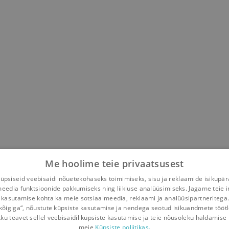
boy Tetris
,
Põhja-Korea
Me hoolime teie privaatsusest
psiseid veebisaidi nõuetekohaseks toimimiseks, sisu ja reklaamide isikupä
meedia funktsioonide pakkumiseks ning liikluse analüüsimiseks. Jagame teie i
 kasutamise kohta ka meie sotsiaalmeedia, reklaami ja analüüsipartneritega
kõigiga“, nõustute küpsiste kasutamise ja nendega seotud isikuandmete tööt
kku teavet sellel veebisaidil küpsiste kasutamise ja teie nõusoleku haldamise 
meie
Küpsiste poliitikas.