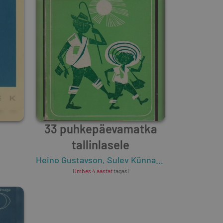
33 puhkepäevamatka
tallinlasele
Heino Gustavson
,
Sulev Künnapuu
Umbes 4 aastat
tagasi