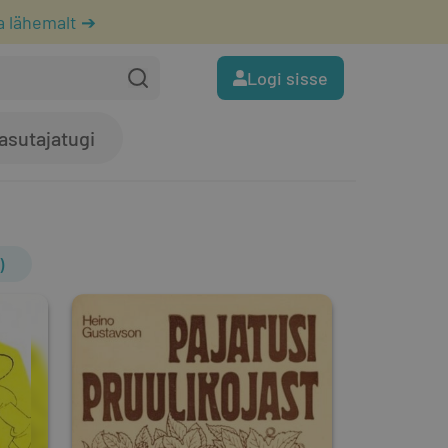
a lähemalt ➔
Logi sisse
asutajatugi
)