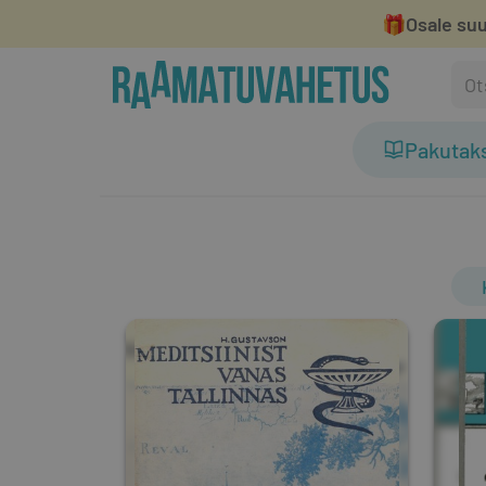
🎁
Osale suu
Pakutak