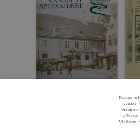
Tallinna vanadest
apteekidest kuni 1917.a
Kasutame kü
sotsiaal
Heino Gustavson
veebisaidi
„Nõustu 
Umbes 4 aastat
tagasi
Üksikasjali
Võta ühendust
Kasutustingimused
Mobi