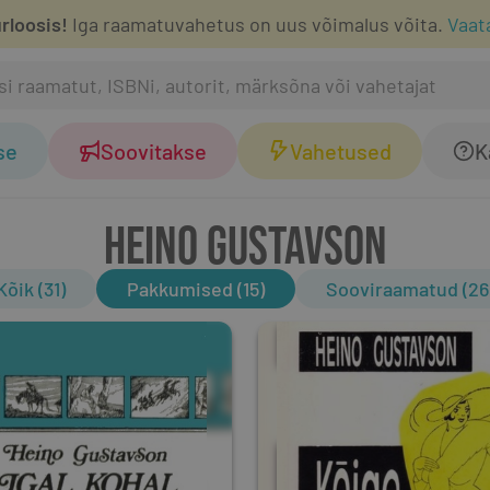
rloosis!
Iga raamatuvahetus on uus võimalus võita.
Vaat
se
Soovitakse
Vahetused
K
HEINO GUSTAVSON
Kõik (31)
Pakkumised (15)
Sooviraamatud (26