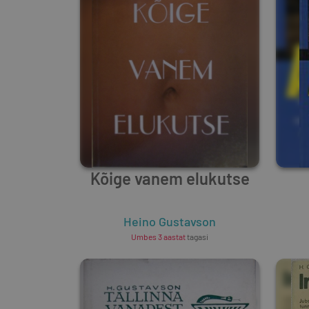
Kõige vanem elukutse
Heino Gustavson
Umbes 3 aastat
tagasi