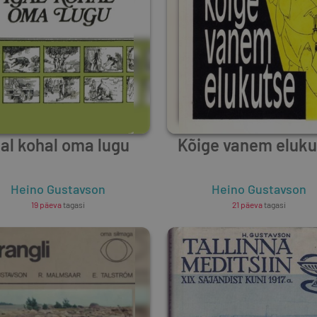
gal kohal oma lugu
Kõige vanem eluku
Heino Gustavson
Heino Gustavson
19 päeva
tagasi
21 päeva
tagasi