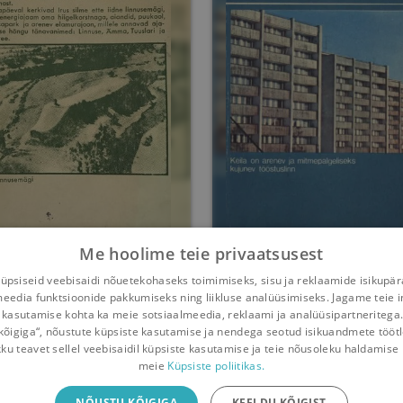
Me hoolime teie privaatsusest
Iru
Keila
psiseid veebisaidi nõuetekohaseks toimimiseks, sisu ja reklaamide isikupä
meedia funktsioonide pakkumiseks ning liikluse analüüsimiseks. Jagame teie i
Heino Gustavson
Heino Gustavson
 kasutamise kohta ka meie sotsiaalmeedia, reklaami ja analüüsipartneritega
kõigiga“, nõustute küpsiste kasutamise ja nendega seotud isikuandmete tööt
Umbes 5 aastat
tagasi
Umbes 5 aastat
tagasi
kku teavet sellel veebisaidil küpsiste kasutamise ja teie nõusoleku haldamise 
meie
Küpsiste poliitikas.
iliäpp
NÕUSTU KÕIGIGA
KEELDU KÕIGIST