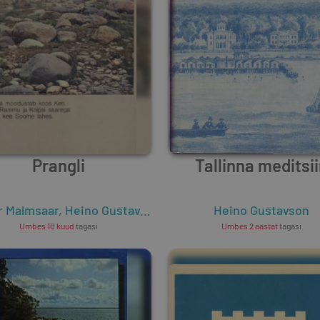
Prangli
Tallinna meditsi
r Malmsaar
,
Heino Gustavson
,
Einar Talström
Heino Gustavson
Umbes 10 kuud
tagasi
Umbes 2 aastat
tagasi