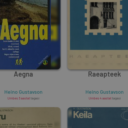
Aegna
Raeapteek
Heino Gustavson
Heino Gustavson
Umbes 3 aastat
tagasi
Umbes 4 aastat
tagasi