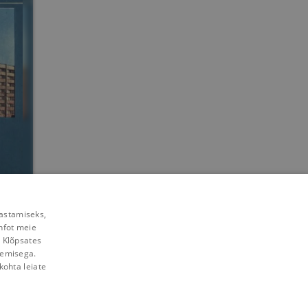
rastamiseks,
nfot meie
. Klõpsates
lemisega.
kohta leiate