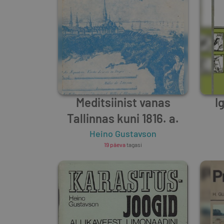
Meditsiinist vanas
I
Tallinnas kuni 1816. a.
Heino Gustavson
19 päeva
tagasi