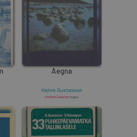
in
Aegna
Heino Gustavson
Umbes 2 aastat
tagasi