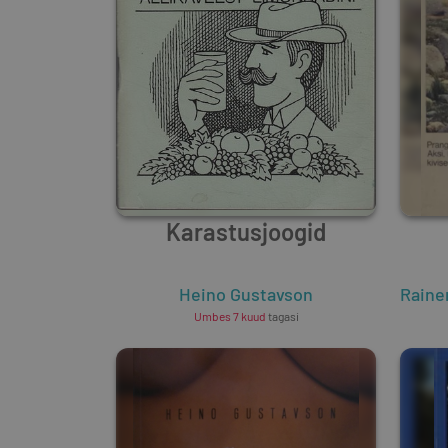
Karastusjoogid
Heino Gustavson
Raine
Umbes 7 kuud
tagasi