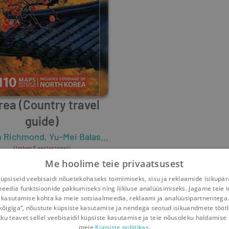
rea (Country travel
guide)
n Richmond
,
Trent Holden
,
Yu-Mei Balasingamchow
,
Rob Whyte
,
Rebecca Milner
,
Lonely Pla
Umbes 5 aastat
tagasi
Me hoolime teie privaatsusest
psiseid veebisaidi nõuetekohaseks toimimiseks, sisu ja reklaamide isikupä
meedia funktsioonide pakkumiseks ning liikluse analüüsimiseks. Jagame teie i
 kasutamise kohta ka meie sotsiaalmeedia, reklaami ja analüüsipartneritega
kõigiga“, nõustute küpsiste kasutamise ja nendega seotud isikuandmete tööt
kku teavet sellel veebisaidil küpsiste kasutamise ja teie nõusoleku haldamise 
meie
Küpsiste poliitikas.