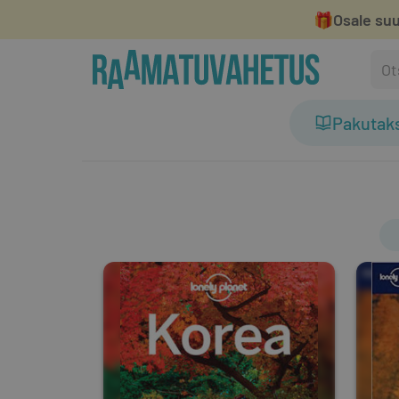
🎁
Osale suu
Pakutak