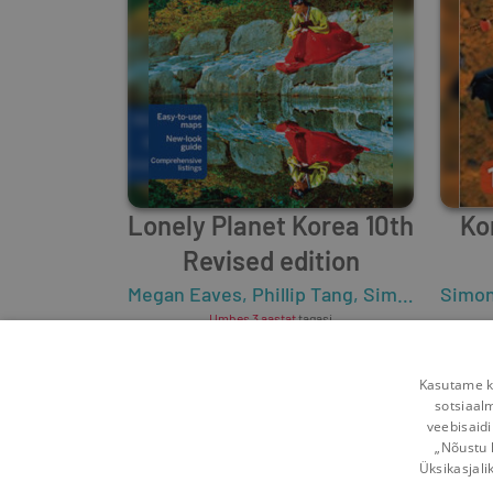
Lonely Planet Korea 10th
Ko
Revised edition
Megan Eaves
,
Phillip Tang
,
Simon Richmond
Simo
Umbes 3 aastat
tagasi
Kasutame kü
sotsiaal
veebisaidi
„Nõustu 
Üksikasjali