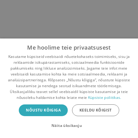
Me hoolime teie privaatsusest
Kasutame küpsiseid veebisaidi nõuetekohaseks toimimiseks, sisu ja
reklaamide isikupärastamiseks, sotsiaalmeedia funktsioonide
pakkumiseks ning liikluse analüüsimiseks. Jagame teie infot meie
veebisaidi kasutamise kohta ka meie sotsiaalmeedia, reklaami ja
analüüsipartneritega. Klõpsates „Nõustu kõigiga“, nõustute küpsiste
kasutamise ja nendega seotud isikuandmete töötlemisega.
Pealehele
Ostukorv
Sõnumid
Teated
Konto
Üksikasjalikku teavet sellel veebisaidil küpsiste kasutamise ja teie
nõusoleku haldamise kohta leiate meie
Küpsiste poliitikas.
Raamatuvahetuse mobiiliäpp
NÕUSTU KÕIGIGA
KEELDU KÕIGIST
Vaheta raamatuid veelgi mugavamalt!
Näita üksikasju
Sulge
Laadi alla