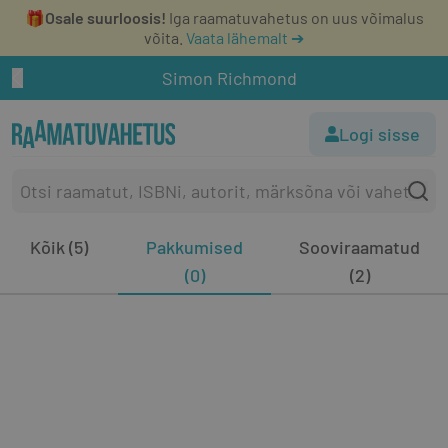
🎁
Osale suurloosis!
Iga raamatuvahetus on uus võimalus
võita.
Vaata lähemalt ➔
Simon Richmond
Logi sisse
Kõik (5)
Pakkumised
Sooviraamatud
(0)
(2)