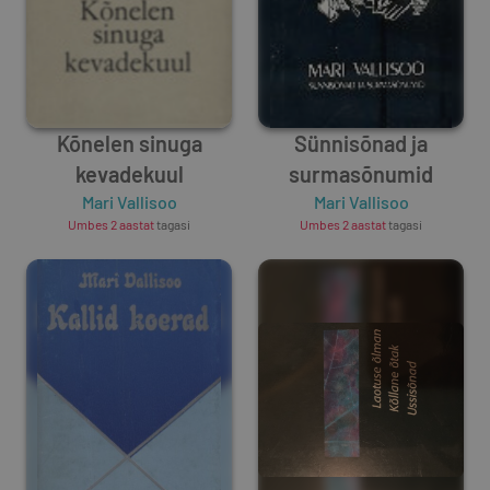
Kõnelen sinuga
Sünnisõnad ja
kevadekuul
surmasõnumid
Mari Vallisoo
Mari Vallisoo
Umbes 2 aastat
tagasi
Umbes 2 aastat
tagasi