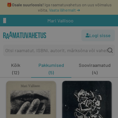
🎁
Osale suurloosis!
Iga raamatuvahetus on uus võimalus
võita.
Vaata lähemalt ➔
Mari Vallisoo
Logi sisse
Kõik
Pakkumised
Sooviraamatud
(12)
(5)
(4)