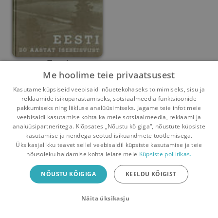
Eesti
Me hoolime teie privaatsusest
Koit Raud
,
Bernhard Linde
,
Valter Soo
,
Eduard Laaman
,
Alber
Kasutame küpsiseid veebisaidi nõuetekohaseks toimimiseks, sisu ja
reklaamide isikupärastamiseks, sotsiaalmeedia funktsioonide
Umbes 4 aastat
tagasi
pakkumiseks ning liikluse analüüsimiseks. Jagame teie infot meie
veebisaidi kasutamise kohta ka meie sotsiaalmeedia, reklaami ja
analüüsipartneritega. Klõpsates „Nõustu kõigiga“, nõustute küpsiste
kasutamise ja nendega seotud isikuandmete töötlemisega.
Pealehele
Ostukorv
Sõnumid
Teated
Konto
Üksikasjalikku teavet sellel veebisaidil küpsiste kasutamise ja teie
nõusoleku haldamise kohta leiate meie
Küpsiste poliitikas.
Raamatuvahetuse mobiiliäpp
NÕUSTU KÕIGIGA
KEELDU KÕIGIST
Vaheta raamatuid veelgi mugavamalt!
Näita üksikasju
Sulge
Laadi alla