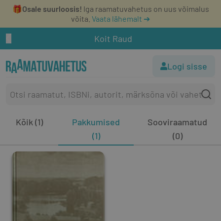
🎁
Osale suurloosis!
Iga raamatuvahetus on uus võimalus
võita.
Vaata lähemalt ➔
Koit Raud
Logi sisse
Kõik (1)
Pakkumised
Sooviraamatud
(1)
(0)