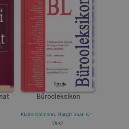
mat
Bürooleksikon
Klaire Kolmann
,
Margit Saar
,
Kristin Kuusk
,
Han
0
1