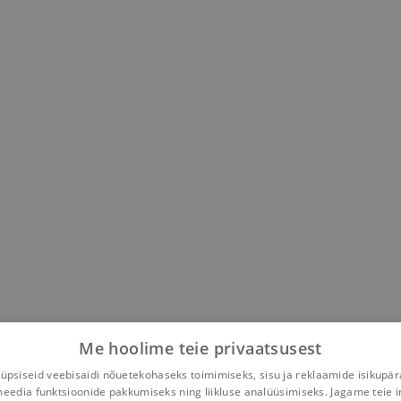
Me hoolime teie privaatsusest
psiseid veebisaidi nõuetekohaseks toimimiseks, sisu ja reklaamide isikupä
meedia funktsioonide pakkumiseks ning liikluse analüüsimiseks. Jagame teie i