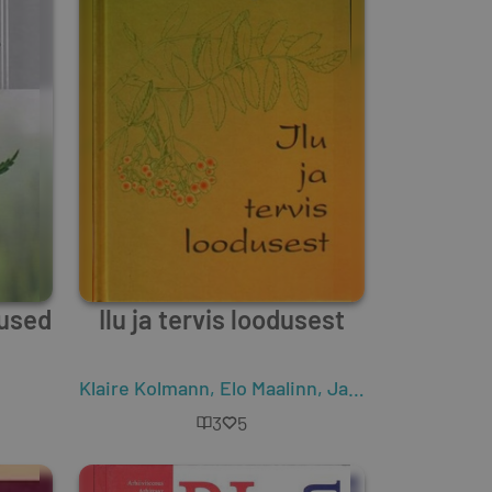
dused
Ilu ja tervis loodusest
Klaire Kolmann
,
Elo Maalinn
,
Jane Käsi
3
5