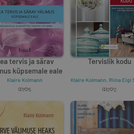
ea tervis ja särav
Tervislik kodu
imus küpsemale eale
Klaire Kolmann
Klaire Kolmann
,
Riina Eigi Sobol
1
5
0
2