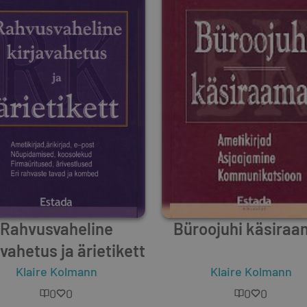
Rahvusvaheline
Büroojuhi käsiraa
avahetus ja ärietikett
Klaire Kolmann
Klaire Kolmann
0
0
0
0