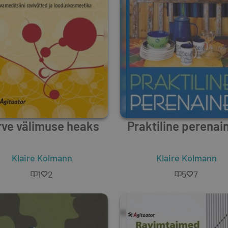
rve välimuse heaks
Praktiline perenai
Klaire Kolmann
Klaire Kolmann
1
2
5
7