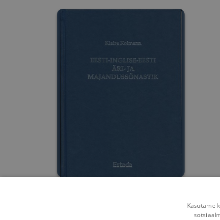
Eesti-Inglise-Eesti äri ja
majandussõnastik
Kasutame kü
Klaire Kolmann
sotsiaal