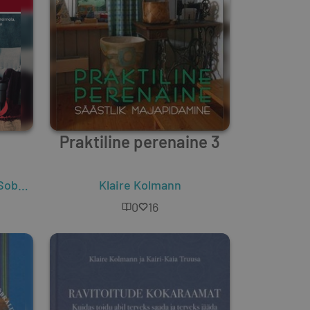
Praktiline perenaine 3
ewska
Klaire Kolmann
0
16