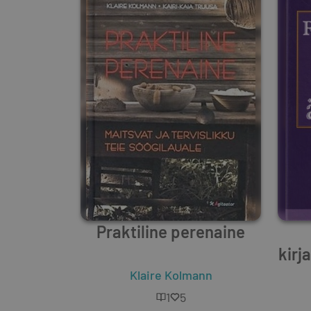
Praktiline perenaine
kirj
Klaire Kolmann
1
5