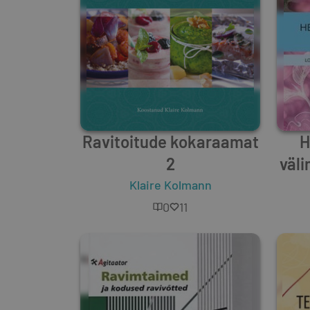
Ravitoitude kokaraamat
H
2
väl
Klaire Kolmann
0
11