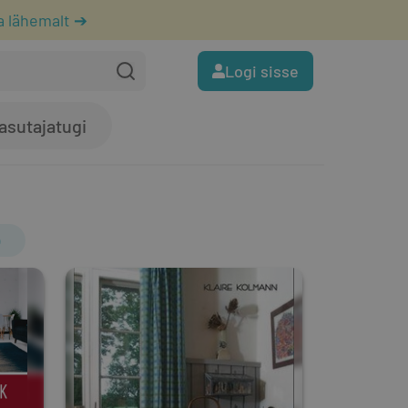
a lähemalt ➔
Logi sisse
asutajatugi