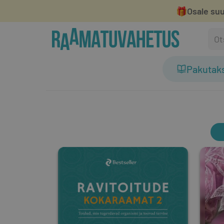
🎁
Osale suu
Pakutak