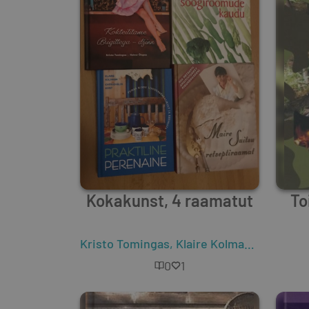
Kokakunst, 4 raamatut
To
Kristo Tomingas
,
Klaire Kolmann
,
Richard
0
1