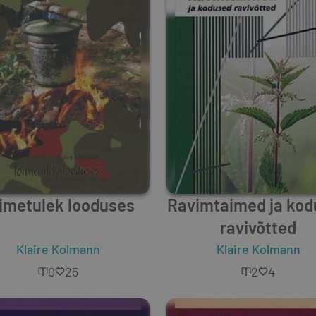
imetulek looduses
Ravimtaimed ja ko
ravivõtted
 Béliveau
Klaire Kolmann
,
Maire Suitsu
Klaire Kolmann
0
25
2
4