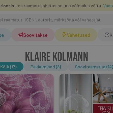
rloosis!
Iga raamatuvahetus on uus võimalus võita.
Vaat
se
Soovitakse
Vahetused
K
KLAIRE KOLMANN
Kõik (17)
Pakkumised (8)
Sooviraamatud (14)