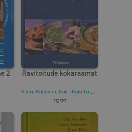
ne 2
Ravitoitude kokaraamat
Klaire Kolmann
,
Kairi-Kaia Truusa
2
7