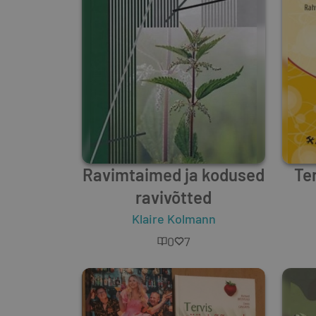
Ravimtaimed ja kodused
Te
ravivõtted
Klaire Kolmann
0
7