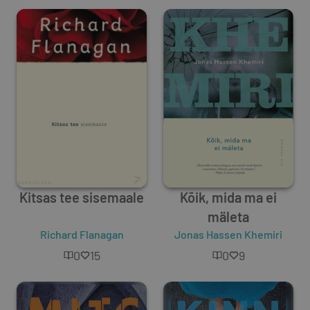
Kitsas tee sisemaale
Kõik, mida ma ei
mäleta
Richard Flanagan
Jonas Hassen Khemiri
0
15
0
9