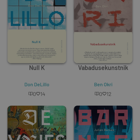
Null K
Vabadusekunstnik
Don DeLillo
Ben Okri
0
14
0
12