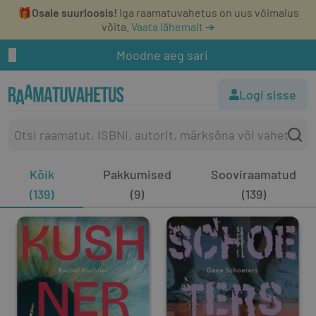
🎁
Osale suurloosis!
Iga raamatuvahetus on uus võimalus
võita.
Vaata lähemalt ➔
Moodne aeg sari
Logi sisse
Kõik
Pakkumised
Sooviraamatud
(139)
(9)
(139)