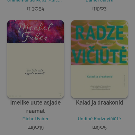
0
54
0
3
Imelike uute asjade
Kalad ja draakonid
raamat
Michel Faber
Undinė Radzevičiūtė
0
19
0
5