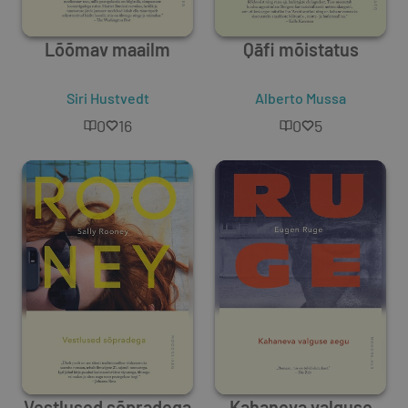
Lõõmav maailm
Qāfi mõistatus
Siri Hustvedt
Alberto Mussa
0
16
0
5
Vestlused sõpradega
Kahaneva valguse