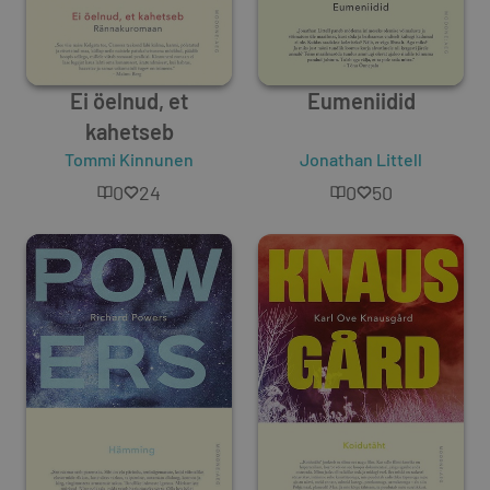
Ei öelnud, et
Eumeniidid
kahetseb
Tommi Kinnunen
Jonathan Littell
0
24
0
50