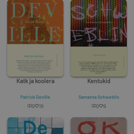
Katk ja koolera
Kentukid
Patrick Deville
Samanta Schweblin
0
19
0
9