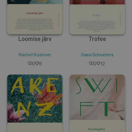
Loomise järv
Trofee
Rachel Kushner
Gaea Schoeters
0
6
0
12