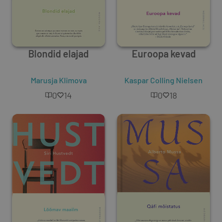
Blondid elajad
Euroopa kevad
Marusja Klimova
Kaspar Colling Nielsen
0
14
0
18