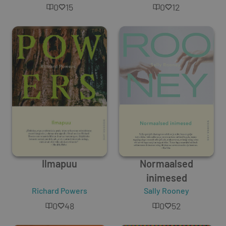
0
15
0
12
Ilmapuu
Normaalsed
inimesed
Richard Powers
Sally Rooney
0
48
0
52