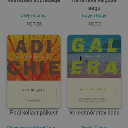
aegu
Sally Rooney
Eugen Ruge
0
36
0
9
Pool kollast päikest
Verest nõretav habe
Chimamanda Ngozi Adichie
Daniel Galera