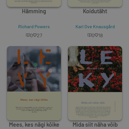
Hämming
Koidutäht
Richard Powers
Karl Ove Knausgård
0
27
0
18
Mees, kes nägi kõike
Mida siit näha võib