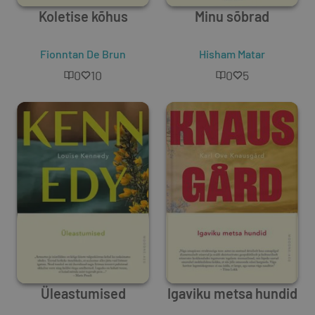
Koletise kõhus
Minu sõbrad
Fionntan De Brun
Hisham Matar
0
10
0
5
Üleastumised
Igaviku metsa hundid