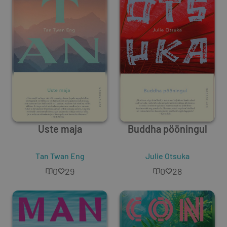
Uste maja
Buddha pööningul
Tan Twan Eng
Julie Otsuka
0
29
0
28