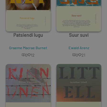
Patsiendi lugu
Suur suvi
Graeme Macrae Burnet
Ewald Arenz
0
12
0
21