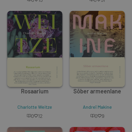
Rosaarium
Sõber armeenlane
Charlotte Weitze
Andreï Makine
0
12
0
9