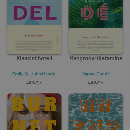
Klaasist hotell
Mangroovi ületamine
Emily St. John Mandel
Maryse Condé
0
24
0
14