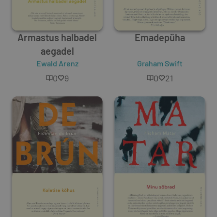
Armastus halbadel
Emadepüha
aegadel
Ewald Arenz
Graham Swift
0
9
0
21