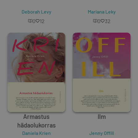
Deborah Levy
Mariana Leky
0
12
0
32
Armastus
Ilm
hädaolukorras
Daniela Krien
Jenny Offill