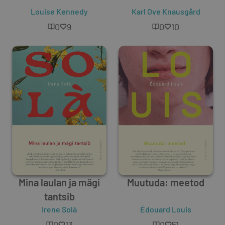
Louise Kennedy
Karl Ove Knausgård
0
9
0
10
Mina laulan ja mägi
Muutuda: meetod
tantsib
Irene Solà
Édouard Louis
0
13
0
51