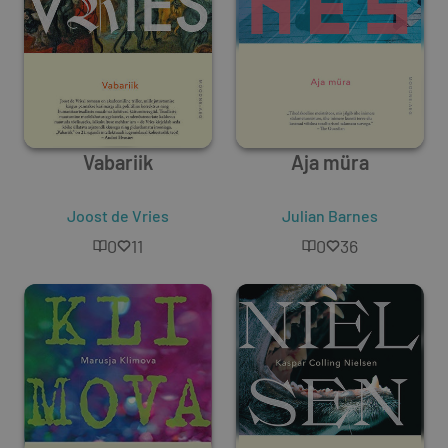
Vabariik
Aja müra
Joost de Vries
Julian Barnes
0
11
0
36