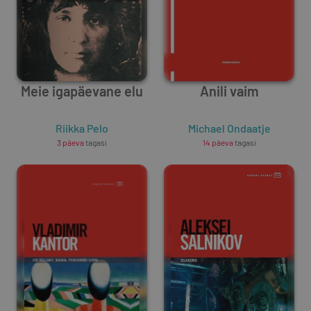
Meie igapäevane elu
Anili vaim
Riikka Pelo
Michael Ondaatje
3 päeva
tagasi
14 päeva
tagasi