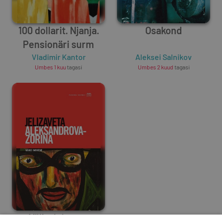
100 dollarit. Njanja.
Osakond
Pensionäri surm
Vladimir Kantor
Aleksei Salnikov
Umbes 1 kuu
tagasi
Umbes 2 kuud
tagasi
Väike inimene