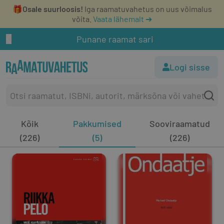
🎁
Osale suurloosis!
Iga raamatuvahetus on uus võimalus
võita.
Vaata lähemalt ➔
Punane raamat sari
Logi sisse
Kõik
Pakkumised
Sooviraamatud
(226)
(5)
(226)