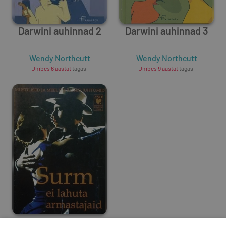
Darwini auhinnad 2
Darwini auhinnad 3
Wendy Northcutt
Wendy Northcutt
Umbes 6 aastat
tagasi
Umbes 9 aastat
tagasi
Surm ei lahuta