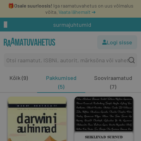
🎁
Osale suurloosis!
Iga raamatuvahetus on uus võimalus
võita.
Vaata lähemalt ➔
surmajuhtumid
Logi sisse
Kõik (9)
Pakkumised
Sooviraamatud
(5)
(7)