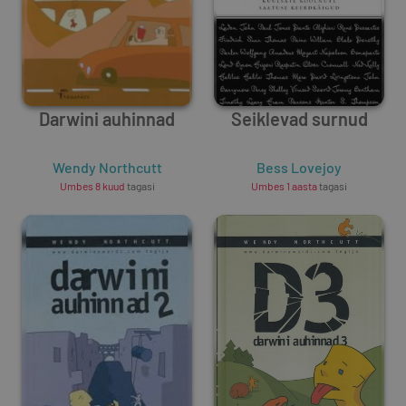
Darwini auhinnad
Seiklevad surnud
Wendy Northcutt
Bess Lovejoy
Umbes 8 kuud
tagasi
Umbes 1 aasta
tagasi