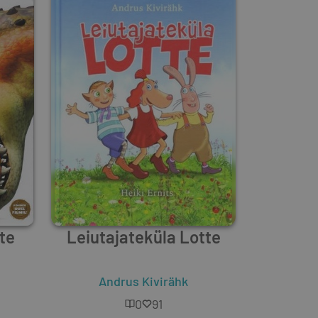
te
Leiutajateküla Lotte
Andrus Kivirähk
0
91