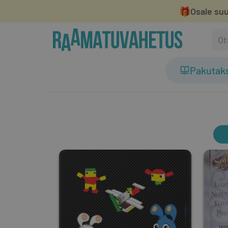
🎁
Osale suu
Pakutak