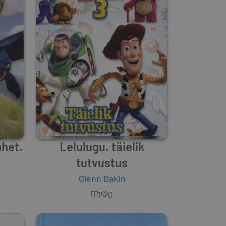
ohet.
Lelulugu. täielik
tutvustus
Glenn Dakin
1
0