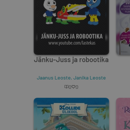
Jänku-Juss ja robootika
Jaanus Leoste
,
Janika Leoste
0
0