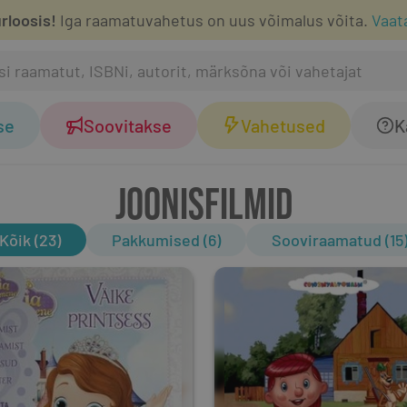
rloosis!
Iga raamatuvahetus on uus võimalus võita.
Vaat
se
Soovitakse
Vahetused
K
JOONISFILMID
Kõik (23)
Pakkumised (6)
Sooviraamatud (15