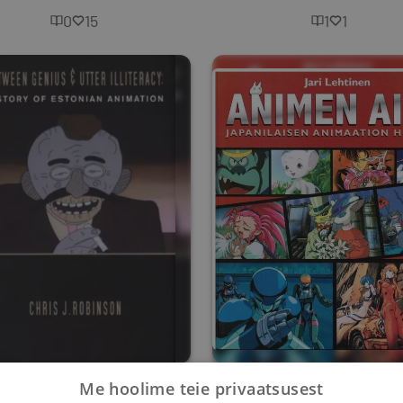
0
15
1
1
tween Genius and
Animen aika
Me hoolime teie privaatsusest