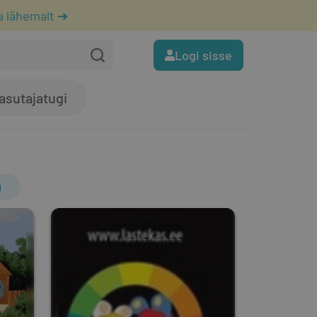
a lähemalt ➔
Logi sisse
asutajatugi
)