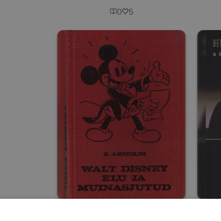
0
5
Walt Disney elu ja
Be