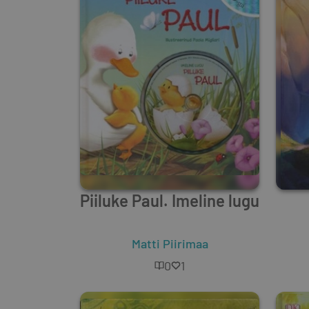
Piiluke Paul. Imeline lugu
Matti Piirimaa
0
1