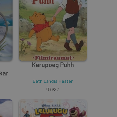
Karupoeg Puhh
kar
Beth Landis Hester
0
2