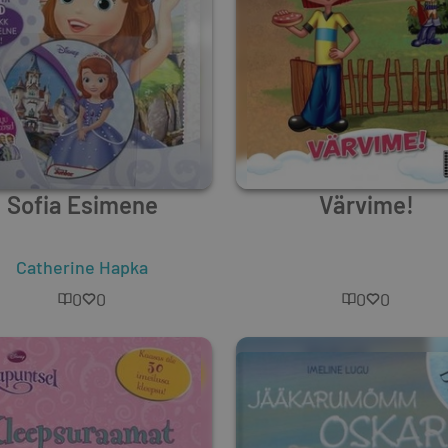
Sofia Esimene
Värvime!
Catherine Hapka
Unknown Author
0
0
0
0