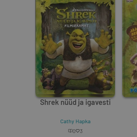
Shrek nüüd ja igavesti
Cathy Hapka
0
3