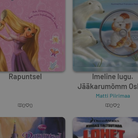
Rapuntsel
Imeline lugu.
Jääkarumõmm Os
Unknown Author
Matti Piirimaa
0
0
0
2