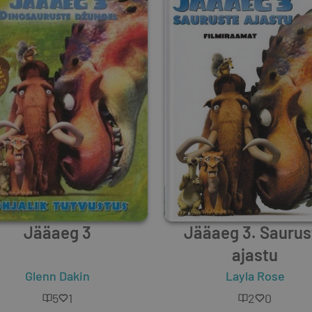
Jääaeg 3
Jääaeg 3. Saurus
ajastu
Glenn Dakin
Layla Rose
5
1
2
0