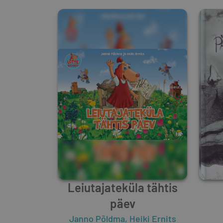
Leiutajateküla tähtis
päev
Janno Põldma
,
Heiki Ernits