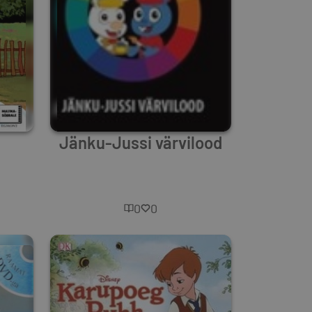
Jänku-Jussi värvilood
Unknown Author
0
0