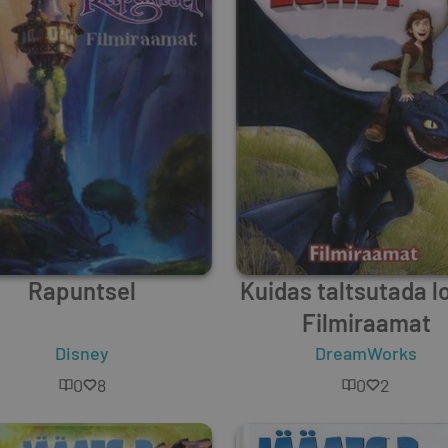
Rapuntsel
Kuidas taltsutada l
Filmiraamat
Disney
DreamWorks
0
8
0
2