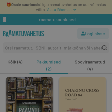
🎁
Osale suurloosis!
Iga raamatuvahetus on uus võimalus
võita.
Vaata lähemalt ➔
raamatukauplused
Logi sisse
Kõik (4)
Pakkumised
Sooviraamatud
(2)
(4)