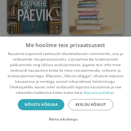
Raamatukaupmehe
Charing Cross Road
Me hoolime teie privaatsusest
päevik
84
Shaun Bythell
Helene Hanff
Kasutame küpsiseid veebisaidi nõuetekohaseks toimimiseks, sisu ja
reklaamide isikupärastamiseks, sotsiaalmeedia funktsioonide
Umbes 2 kuud
tagasi
Umbes 1 aasta
tagasi
pakkumiseks ning liikluse analüüsimiseks. Jagame teie infot meie
veebisaidi kasutamise kohta ka meie sotsiaalmeedia, reklaami ja
analüüsipartneritega. Klõpsates „Nõustu kõigiga“, nõustute küpsiste
kasutamise ja nendega seotud isikuandmete töötlemisega.
Pealehele
Ostukorv
Sõnumid
Teated
Konto
Üksikasjalikku teavet sellel veebisaidil küpsiste kasutamise ja teie
nõusoleku haldamise kohta leiate meie
Küpsiste poliitikas.
Raamatuvahetuse mobiiliäpp
NÕUSTU KÕIGIGA
KEELDU KÕIGIST
Vaheta raamatuid veelgi mugavamalt!
Näita üksikasju
Sulge
Laadi alla