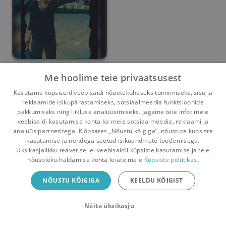
Lilled Vabakal
Me hoolime teie privaatsusest
Piret Bristol
Kasutame küpsiseid veebisaidi nõuetekohaseks toimimiseks, sisu ja
reklaamide isikupärastamiseks, sotsiaalmeedia funktsioonide
Umbes 3 kuud
tagasi
pakkumiseks ning liikluse analüüsimiseks. Jagame teie infot meie
veebisaidi kasutamise kohta ka meie sotsiaalmeedia, reklaami ja
analüüsipartneritega. Klõpsates „Nõustu kõigiga“, nõustute küpsiste
kasutamise ja nendega seotud isikuandmete töötlemisega.
Pealehele
Ostukorv
Sõnumid
Teated
Konto
Üksikasjalikku teavet sellel veebisaidil küpsiste kasutamise ja teie
nõusoleku haldamise kohta leiate meie
Küpsiste poliitikas.
Raamatuvahetuse mobiiliäpp
NÕUSTU KÕIGIGA
KEELDU KÕIGIST
Vaheta raamatuid veelgi mugavamalt!
Näita üksikasju
Sulge
Laadi alla