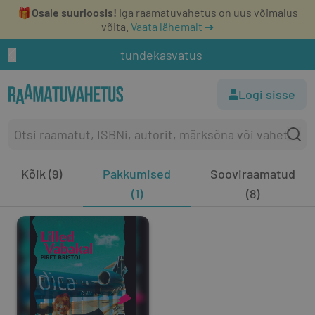
🎁
Osale suurloosis!
Iga raamatuvahetus on uus võimalus
võita.
Vaata lähemalt ➔
tundekasvatus
Logi sisse
Kõik (9)
Pakkumised
Sooviraamatud
(1)
(8)