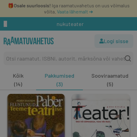
🎁
Osale suurloosis!
Iga raamatuvahetus on uus võimalus
võita.
Vaata lähemalt ➔
nukuteater
Logi sisse
Kõik
Pakkumised
Sooviraamatud
(14)
(3)
(5)