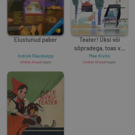
Elustunud paber
Teater! Üksi või
sõpradega, toas või
Indrek Raudsepp
Mae Kivilo
õues
Umbes 2 kuud
tagasi
Umbes 10 kuud
tagasi