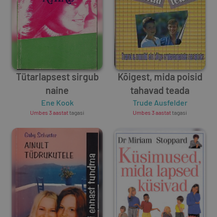
Tütarlapsest sirgub
Kõigest, mida poisid
naine
tahavad teada
Ene Kook
Trude Ausfelder
Umbes 3 aastat
tagasi
Umbes 3 aastat
tagasi