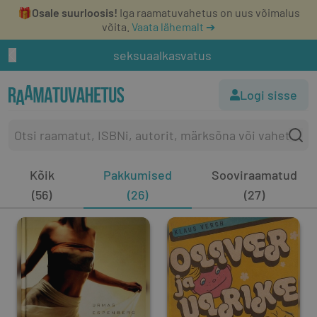
🎁
Osale suurloosis!
Iga raamatuvahetus on uus võimalus
võita.
Vaata lähemalt ➔
seksuaalkasvatus
Logi sisse
Kõik
Pakkumised
Sooviraamatud
(56)
(26)
(27)