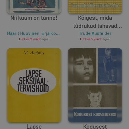
Nii kuum on tunne!
Kõigest, mida
tüdrukud tahavad
Maarit Huovinen
,
Erja Korteniemi-Poikela
Trude Ausfelder
teada
,
Raisa Cacciatore
,
Umbes 2 kuud
tagasi
Umbes 5 kuud
tagasi
Lapse
Kodusest