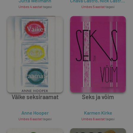
Jutta Wellmann
Chava Castro
,
Nick Castro
,
Kar
Umbes 4 aastat
tagasi
Umbes 5 aastat
tagasi
Väike seksiraamat
Seks ja võim
Anne Hooper
Karmen Kirke
Umbes 6 aastat
tagasi
Umbes 6 aastat
tagasi