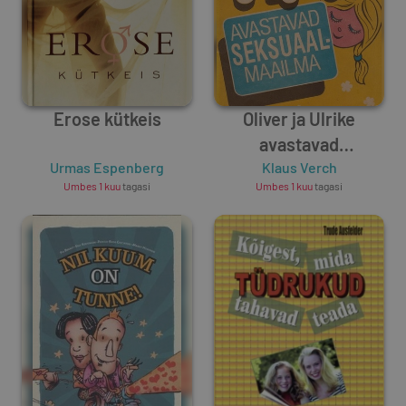
Erose kütkeis
Oliver ja Ulrike
avastavad
Urmas Espenberg
seksuaalmaailma
Klaus Verch
Umbes 1 kuu
tagasi
Umbes 1 kuu
tagasi