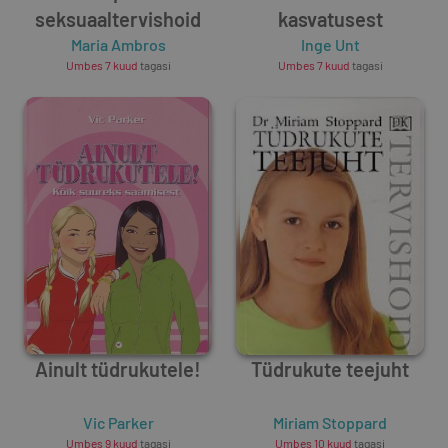
seksuaaltervishoid
kasvatusest
Maria Ambros
Inge Unt
Umbes 7 kuud
tagasi
Umbes 7 kuud
tagasi
Ainult tüdrukutele!
Tüdrukute teejuht
Vic Parker
Miriam Stoppard
Umbes 9 kuud
tagasi
Umbes 10 kuud
tagasi