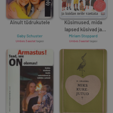
Ainult tüdrukutele
Küsimused, mida
lapsed küsivad ja
Gaby Schuster
kuidas neile vastata
Miriam Stoppard
Umbes 3 aastat
tagasi
Umbes 3 aastat
tagasi