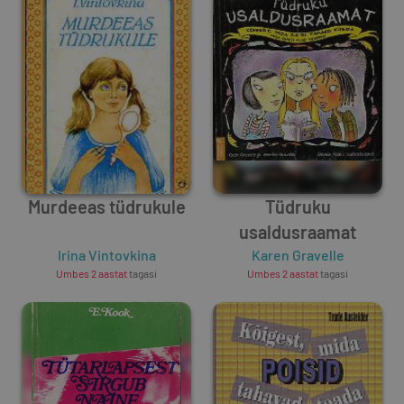
Murdeeas tüdrukule
Tüdruku
usaldusraamat
Irina Vintovkina
Karen Gravelle
Umbes 2 aastat
tagasi
Umbes 2 aastat
tagasi