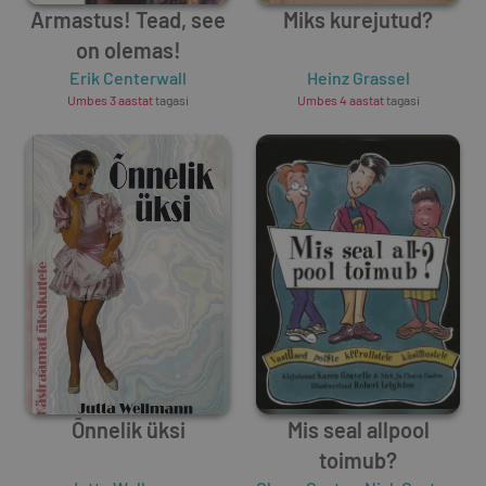
Armastus! Tead, see
Miks kurejutud?
on olemas!
Erik Centerwall
Heinz Grassel
Umbes 3 aastat
tagasi
Umbes 4 aastat
tagasi
Õnnelik üksi
Mis seal allpool
toimub?