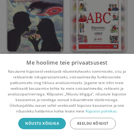
Armastus, nauding ja
Seksi ABC
Me hoolime teie privaatsusest
seitsmes taevas
Yvonne Jotz
Miriam Stoppard
Kasutame küpsiseid veebisaidi nõuetekohaseks toimimiseks, sisu ja
reklaamide isikupärastamiseks, sotsiaalmeedia funktsioonide
Umbes 9 aastat
tagasi
Umbes 10 aastat
tagasi
pakkumiseks ning liikluse analüüsimiseks. Jagame teie infot meie
veebisaidi kasutamise kohta ka meie sotsiaalmeedia, reklaami ja
analüüsipartneritega. Klõpsates „Nõustu kõigiga“, nõustute küpsiste
kasutamise ja nendega seotud isikuandmete töötlemisega.
Pealehele
Ostukorv
Sõnumid
Teated
Konto
Üksikasjalikku teavet sellel veebisaidil küpsiste kasutamise ja teie
nõusoleku haldamise kohta leiate meie
Küpsiste poliitikas.
Raamatuvahetuse mobiiliäpp
NÕUSTU KÕIGIGA
KEELDU KÕIGIST
Vaheta raamatuid veelgi mugavamalt!