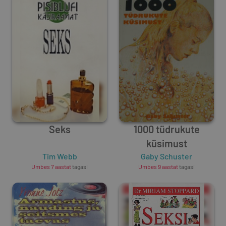
Seks
1000 tüdrukute
küsimust
Tim Webb
Gaby Schuster
Umbes 7 aastat
tagasi
Umbes 9 aastat
tagasi