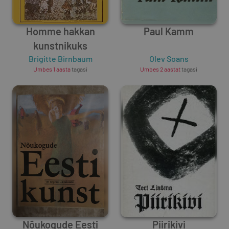
Homme hakkan
Paul Kamm
kunstnikuks
Brigitte Birnbaum
Olev Soans
Umbes 1 aasta
tagasi
Umbes 2 aastat
tagasi
Nõukogude Eesti
Piirikivi