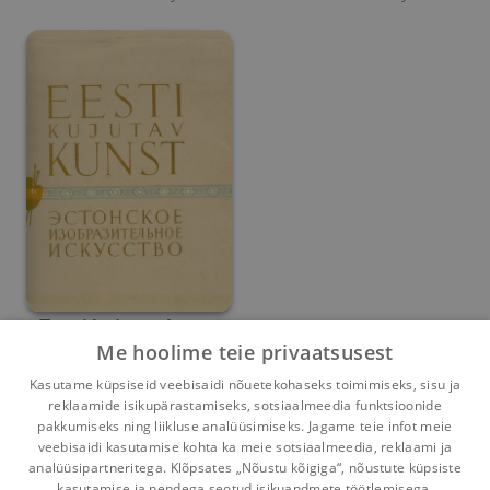
Eesti kujutav kunst
Me hoolime teie privaatsusest
Paul Luhtein
Kasutame küpsiseid veebisaidi nõuetekohaseks toimimiseks, sisu ja
reklaamide isikupärastamiseks, sotsiaalmeedia funktsioonide
Umbes 6 aastat
tagasi
pakkumiseks ning liikluse analüüsimiseks. Jagame teie infot meie
veebisaidi kasutamise kohta ka meie sotsiaalmeedia, reklaami ja
analüüsipartneritega. Klõpsates „Nõustu kõigiga“, nõustute küpsiste
kasutamise ja nendega seotud isikuandmete töötlemisega.