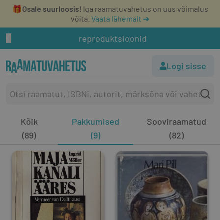
🎁
Osale suurloosis!
Iga raamatuvahetus on uus võimalus
võita.
Vaata lähemalt ➔
reproduktsioonid
Logi sisse
Kõik
Pakkumised
Sooviraamatud
(89)
(9)
(82)