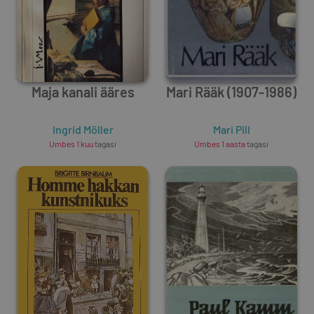
Maja kanali ääres
Mari Rääk (1907-1986)
Ingrid Möller
Mari Pill
Umbes 1 kuu
tagasi
Umbes 1 aasta
tagasi