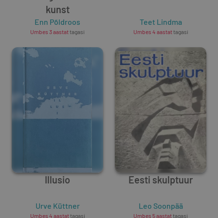
kunst
Enn Põldroos
Teet Lindma
Umbes 3 aastat
tagasi
Umbes 4 aastat
tagasi
Illusio
Eesti skulptuur
Urve Küttner
Leo Soonpää
Umbes 4 aastat
tagasi
Umbes 5 aastat
tagasi