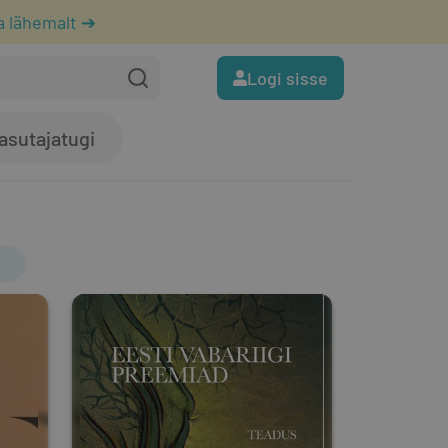
a lähemalt ➔
Logi sisse
asutajatugi