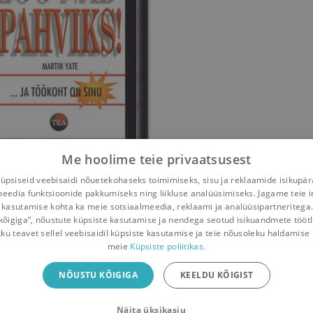
Me hoolime teie privaatsusest
Löö nad pahviks!
psiseid veebisaidi nõuetekohaseks toimimiseks, sisu ja reklaamide isikupä
meedia funktsioonide pakkumiseks ning liikluse analüüsimiseks. Jagame teie i
Martin Yate
 kasutamise kohta ka meie sotsiaalmeedia, reklaami ja analüüsipartneritega
kõigiga“, nõustute küpsiste kasutamise ja nendega seotud isikuandmete tööt
Umbes 8 aastat
tagasi
kku teavet sellel veebisaidil küpsiste kasutamise ja teie nõusoleku haldamise 
meie
Küpsiste poliitikas.
iliäpp
NÕUSTU KÕIGIGA
KEELDU KÕIGIST
Näita üksikasju