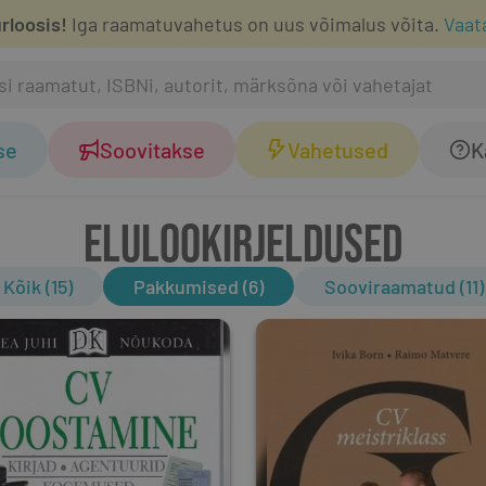
rloosis!
Iga raamatuvahetus on uus võimalus võita.
Vaat
se
Soovitakse
Vahetused
K
ELULOOKIRJELDUSED
Kõik (15)
Pakkumised (6)
Sooviraamatud (11)