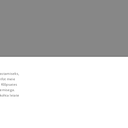
rastamiseks,
nfot meie
. Klõpsates
lemisega.
kohta leiate