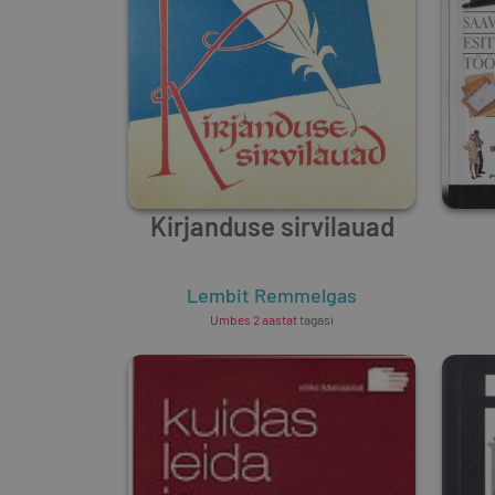
Kirjanduse sirvilauad
Lembit Remmelgas
Umbes 2 aastat
tagasi