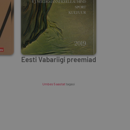
s
Eesti Vabariigi preemiad
Unknown Author
Umbes 5 aastat
tagasi