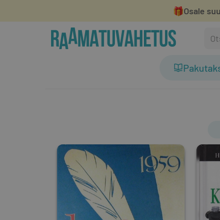
🎁
Osale suu
Pakutak