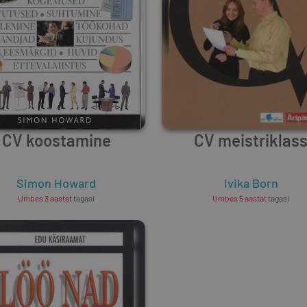
CV koostamine
CV meistriklas
Simon Howard
Ivika Born
Umbes 3 aastat
tagasi
Umbes 5 aastat
tagasi