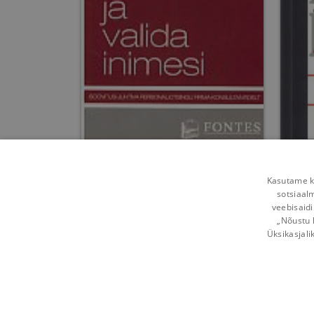
Kuidas leida ja valida
inimesi
Kasutame kü
sotsiaal
Unknown Author
veebisaidi
„Nõustu 
Umbes 6 aastat
tagasi
Üksikasjali
Võta ühendust
Kasutustingimused
Mobi
Kuidas vahetada
Privaatsuspõhimõtted