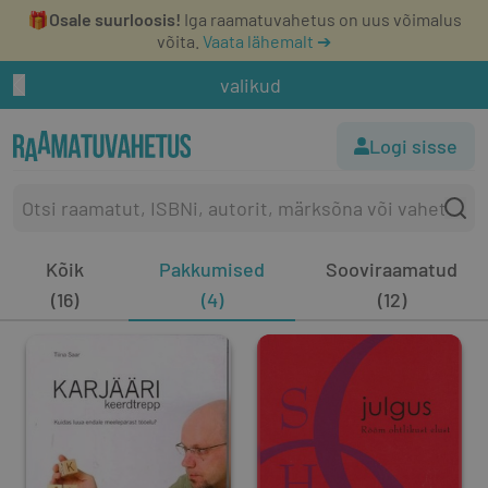
🎁
Osale suurloosis!
Iga raamatuvahetus on uus võimalus
võita.
Vaata lähemalt ➔
valikud
Logi sisse
Kõik
Pakkumised
Sooviraamatud
(16)
(4)
(12)