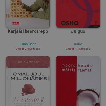
Karjääri keerdtrepp
Julgus
Tiina Saar
Osho
Umbes 2 kuud
tagasi
Umbes 4 kuud
tagasi