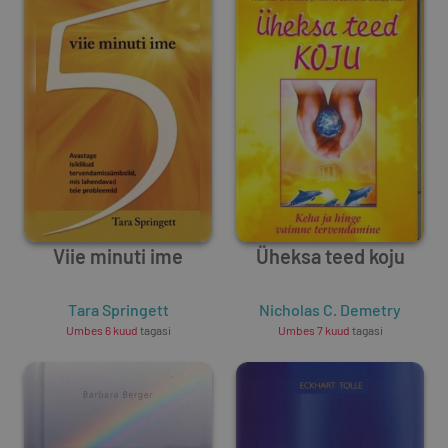
Viie minuti ime
Üheksa teed koju
Tara Springett
Nicholas C. Demetry
Umbes 6 kuud
tagasi
Umbes 7 kuud
tagasi