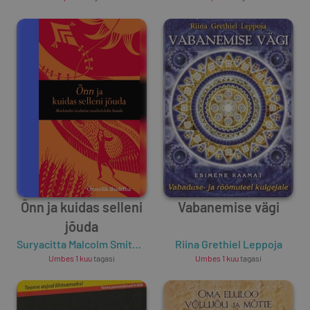
Õnn ja kuidas selleni
Vabanemise vägi
jõuda
Suryacitta Malcolm Smith
,
Õnnelik Buddha
Riina Grethiel Leppoja
Umbes 1 kuu
tagasi
Umbes 1 kuu
tagasi