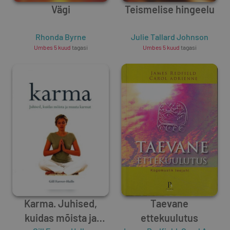
Vägi
Teismelise hingeelu
Rhonda Byrne
Julie Tallard Johnson
Umbes 5 kuud
tagasi
Umbes 5 kuud
tagasi
Karma. Juhised,
Taevane
kuidas mõista ja
ettekuulutus