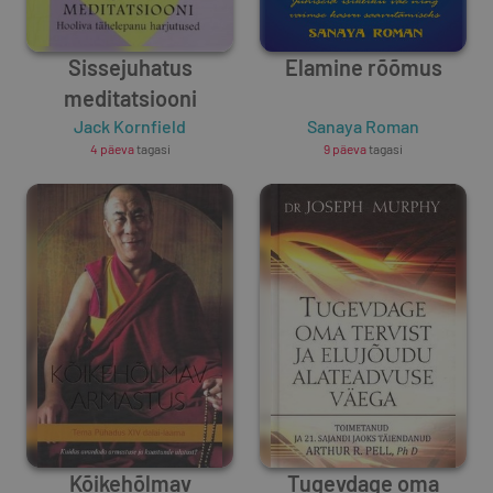
Sissejuhatus
Elamine rõõmus
meditatsiooni
Jack Kornfield
Sanaya Roman
4 päeva
tagasi
9 päeva
tagasi
Kõikehõlmav
Tugevdage oma