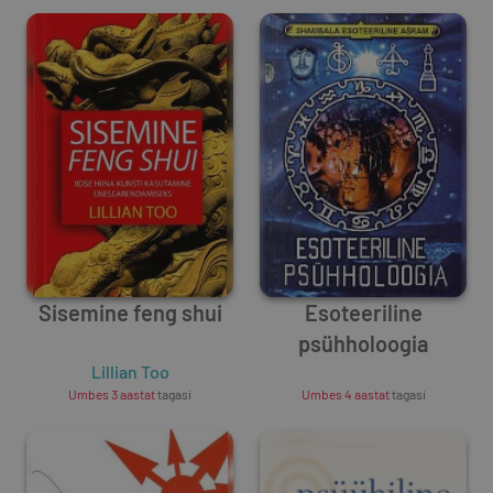
Sisemine feng shui
Esoteeriline
psühholoogia
Lillian Too
Unknown Author
Umbes 3 aastat
tagasi
Umbes 4 aastat
tagasi