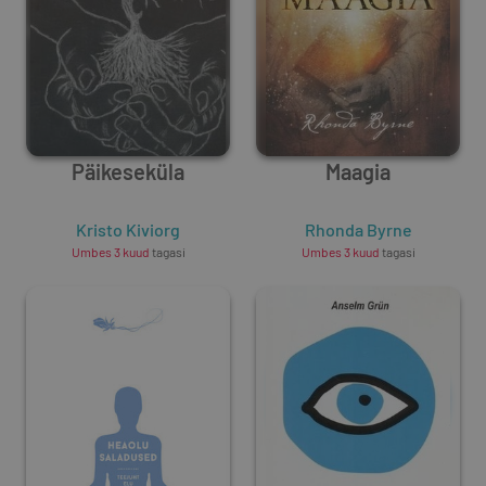
Päikeseküla
Maagia
Kristo Kiviorg
Rhonda Byrne
Umbes 3 kuud
tagasi
Umbes 3 kuud
tagasi