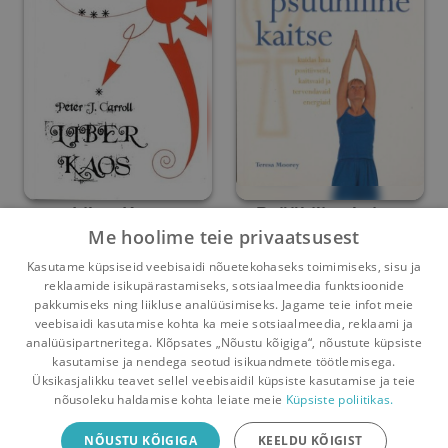
Liber Kaos
Psüühiline kaitse
Me hoolime teie privaatsusest
Peter J. Carroll
Teresa Moorey
Kasutame küpsiseid veebisaidi nõuetekohaseks toimimiseks, sisu ja
reklaamide isikupärastamiseks, sotsiaalmeedia funktsioonide
Umbes 6 aastat
tagasi
Umbes 6 aastat
tagasi
pakkumiseks ning liikluse analüüsimiseks. Jagame teie infot meie
veebisaidi kasutamise kohta ka meie sotsiaalmeedia, reklaami ja
analüüsipartneritega. Klõpsates „Nõustu kõigiga“, nõustute küpsiste
kasutamise ja nendega seotud isikuandmete töötlemisega.
Pealehele
Ostukorv
Sõnumid
Teated
Konto
Üksikasjalikku teavet sellel veebisaidil küpsiste kasutamise ja teie
nõusoleku haldamise kohta leiate meie
Küpsiste poliitikas.
Raamatuvahetuse mobiiliäpp
NÕUSTU KÕIGIGA
KEELDU KÕIGIST