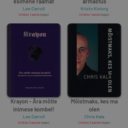
esimene raamat
armastus
Lee Carroll
Kristo Kiviorg
Umbes 1 aasta
tagasi
Umbes 1 aasta
tagasi
Krayon - Ära mõtle
Mõistmaks, kes ma
inimese kombel!
olen
Lee Carroll
Chris Kala
Umbes 2 aastat
tagasi
Umbes 2 aastat
tagasi