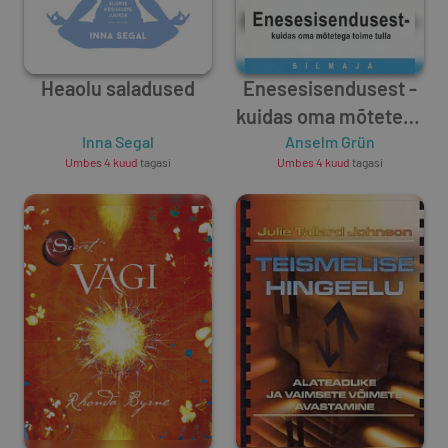
Heaolu saladused
Enesesisendusest -
kuidas oma mõtetega
Inna Segal
toime tulla
Anselm Grün
Umbes 4 kuud
tagasi
Umbes 4 kuud
tagasi