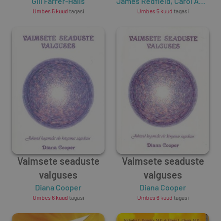
muuta karmat
Gill Farrer-Halls
James Redfield
,
Carol Adrienne
Umbes 5 kuud
tagasi
Umbes 5 kuud
tagasi
Vaimsete seaduste
Vaimsete seaduste
valguses
valguses
Diana Cooper
Diana Cooper
Umbes 6 kuud
tagasi
Umbes 6 kuud
tagasi