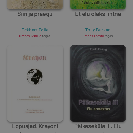
Siin ja praegu
Et elu oleks lihtne
Eckhart Tolle
Tolly Burkan
Umbes 12 kuud
tagasi
Umbes 1 aasta
tagasi
Lõpuajad. Krayoni
Päikeseküla III. Elu