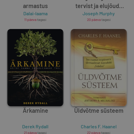
armastus
tervist ja elujõudu
Dalai-laama
alateadvuse väega
Joseph Murphy
11 päeva
tagasi
20 päeva
tagasi
Ärkamine
Üldvõtme süsteem
Derek Rydall
Charles F. Haanel
21 päeva
tagasi
22 päeva
tagasi