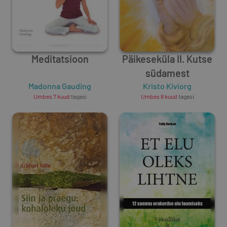
Meditatsioon
Päikeseküla II. Kutse
südamest
Madonna Gauding
Kristo Kiviorg
Umbes 7 kuud
tagasi
Umbes 8 kuud
tagasi