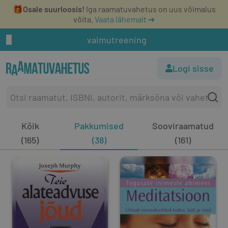
🎁
Osale suurloosis!
Iga raamatuvahetus on uus võimalus
võita.
Vaata lähemalt ➔
vaimutreening
Logi sisse
Kõik
Pakkumised
Sooviraamatud
(165)
(38)
(161)