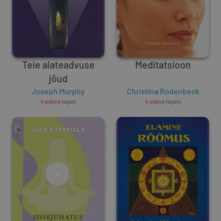
Teie alateadvuse
Meditatsioon
jõud
Joseph Murphy
Christina Rodenbeck
4 päeva
tagasi
4 päeva
tagasi