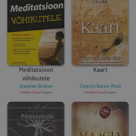
Meditatsioon
Kaart
võhikutele
Stephan Bodian
Colette Baron-Reid
Umbes 2 kuud
tagasi
Umbes 2 kuud
tagasi