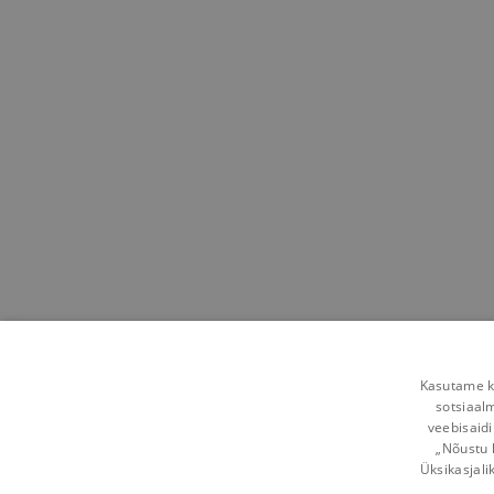
Kasutame kü
sotsiaal
veebisaidi
„Nõustu 
Üksikasjali