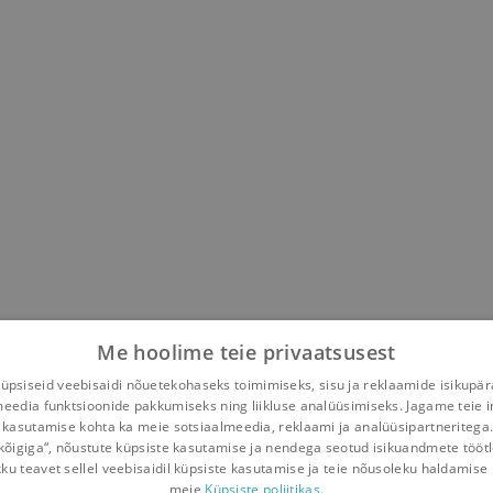
Me hoolime teie privaatsusest
psiseid veebisaidi nõuetekohaseks toimimiseks, sisu ja reklaamide isikupä
meedia funktsioonide pakkumiseks ning liikluse analüüsimiseks. Jagame teie i
 kasutamise kohta ka meie sotsiaalmeedia, reklaami ja analüüsipartneritega
kõigiga“, nõustute küpsiste kasutamise ja nendega seotud isikuandmete tööt
kku teavet sellel veebisaidil küpsiste kasutamise ja teie nõusoleku haldamise 
meie
Küpsiste poliitikas.