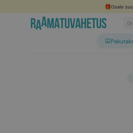
🎁
Osale suu
Pakutak