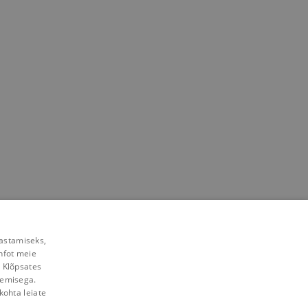
rastamiseks,
nfot meie
. Klõpsates
lemisega.
kohta leiate