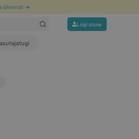
a lähemalt ➔
Logi sisse
asutajatugi