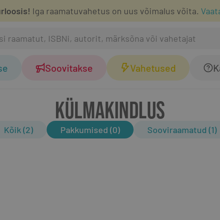
rloosis!
Iga raamatuvahetus on uus võimalus võita.
Vaat
se
Soovitakse
Vahetused
K
KÜLMAKINDLUS
Kõik (2)
Pakkumised (0)
Sooviraamatud (1)